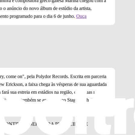
cantora e compositora greco-galesa Marina chegou com a
o o anúncio do novo álbum de estúdio da artista,
mento programado para o dia 6 de junho.
Ouça
y, come on", pela Polydor Records. Escrita em parceria
w Erickson, a faixa chega às vésperas de sua aguardada
 fará sua estreia em estádios na região, com duas noites
disso, ela também se apresenta no Stagecoach Festival,