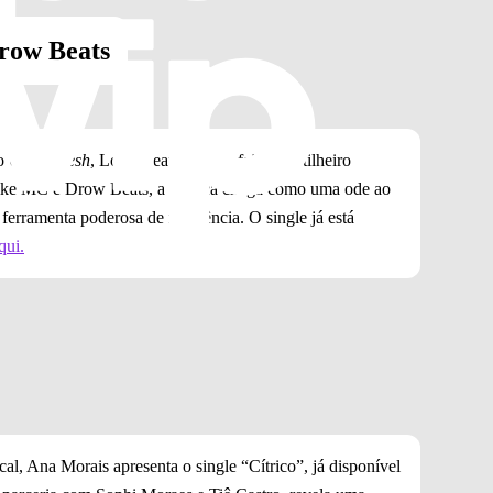
row Beats
to
Under Sesh
, Long Beatz lança a faixa “Artilheiro
pike MC e Drow Beats, a música chega como uma ode ao
rramenta poderosa de resistência. O single já está
qui.
al, Ana Morais apresenta o single “Cítrico”, já disponível