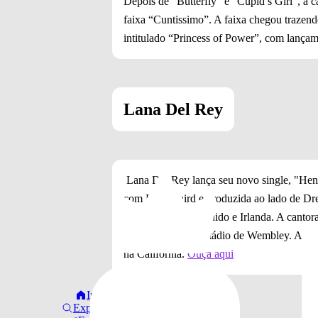
Depois de “Butterfly” e “Cupid’s Girl”, a 
faixa “Cuntissimo”. A faixa chegou trazend
intitulado “Princess of Power”, com lança
Lana Del Rey
Lana Del Rey lança seu novo single, "Henr
com Luke Laird e produzida ao lado de Dre
turnê pelo Reino Unido e Irlanda. A cantora
no emblemático Estádio de Wembley. Antes 
na Califórnia.
Ouça aqui
Início
Explorar