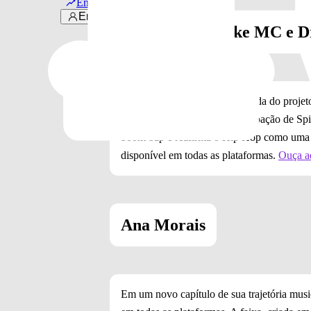
Em alta
Entrar
Long Beatz, Spike MC e D
Encerrando a segunda temporada do proje
(Under Sesh #6)”. Com participação de S
boom bap e reafirma o Hip Hop como uma fe
disponível em todas as plataformas.
Ouça a
Ana Morais
Em um novo capítulo de sua trajetória music