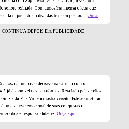
m parceria com Sophi Moraes e Tiê Castro, revela uma
de sonora refinada. Com atmosfera intensa e letra que
ce da inquietude criativa das três compositoras.
Ouça.
 anos, dá um passo decisivo na carreira com o
tal
, já disponível nas plataformas. Revelado pelas rádios
rtista da Vila Vintém mostra versatilidade ao misturar
o é uma síntese emocional de suas conquistas e
tem sonhos e responsabilidades.
Ouça aqui.