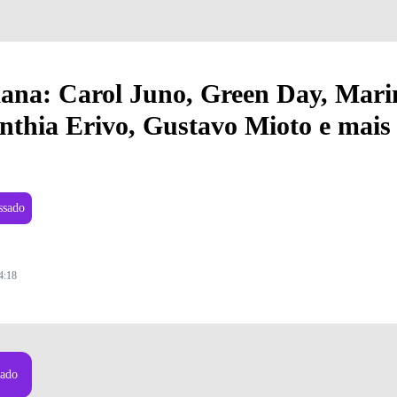
na: Carol Juno, Green Day, Mari
nthia Erivo, Gustavo Mioto e mais
ssado
4:18
Crédito: Alice Baxley
sado