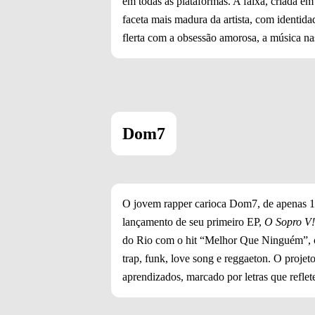
em todas as plataformas. A faixa, criada e
faceta mais madura da artista, com identida
flerta com a obsessão amorosa, a música nas
Dom7
O jovem rapper carioca Dom7, de apenas 15
lançamento de seu primeiro EP,
O Sopro V!
do Rio com o hit “Melhor Que Ninguém”, o a
trap, funk, love song e reggaeton. O projet
aprendizados, marcado por letras que refle