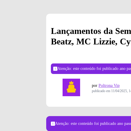
Lançamentos da Sema
Beatz, MC Lizzie, Cy
Atenção: este conteúdo foi publicado
ano pa
por
Poltrona Vip
publicado em
11/04/2025, 1
Atenção: este conteúdo foi publicado
ano pas