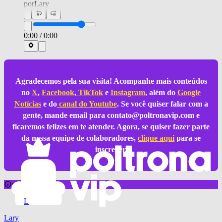
por
Lary
0:00
/
0:00
Agradecemos pela sua visita! Acompanhe mais conteúdos
no
X
,
Facebook
,
TikTok
e
Instagram
, além do
Google
Notícias
e do
canal do Youtube
. Se você quiser falar com a
gente, mande email para
contato@poltronavip.com
e
ficaremos felizes em te atender. Agora, se quiser fazer parte
da nossa equipe de colaboradores,
clique aqui
para se
inscrever.
notícia sobre
L
Lary