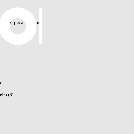
pções para chegar 
s
eira (6)