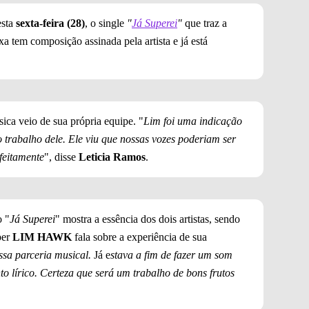
esta
sexta-feira (28)
, o single
"
Já Superei
"
que traz a
ixa tem composição assinada pela artista e já está
sica veio de sua própria equipe. "
Lim foi uma indicação
 trabalho dele. Ele viu que nossas vozes poderiam ser
feitamente
", disse
Leticia Ramos
.
o "
Já Superei
" mostra a essência dos dois artistas, sendo
per
LIM HAWK
fala sobre a experiência de sua
essa parceria musical.
Já e
stava a fim de fazer um som
o lírico. Certeza que será um trabalho de bons frutos