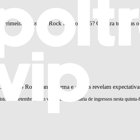
Primeira Classe no Rock in Rio 2026? Confira todas as o
idade do Rock ganha forma e artistas revelam expectativa
istas em setembro, com venda extraordinária de ingressos nesta quinta-f