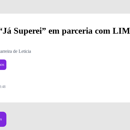
a “Já Superei” em parceria com 
arreira de Leticia
nos
8:48
os