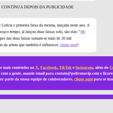
de Leticia e primeira faixa da mesma, lançada neste ano. A
pouco tempo, já lançou duas faixas solo, são elas: "
Me
ipes das duas faixas somam-se mais de 26 mil
ho da artista que também é influencer,
clique aqui
!
e mais conteúdos no
X
,
Facebook
,
TikTok
e
Instagram
, além do
Go
ar com a gente, mande email para
contato@poltronavip.com
e ficare
azer parte da nossa equipe de colaboradores,
clique aqui
para se ins