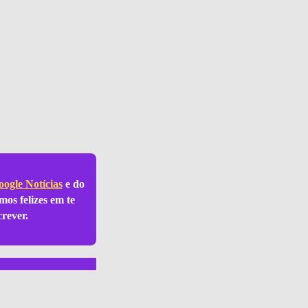
ogle Notícias
e do
mos felizes em te
crever.