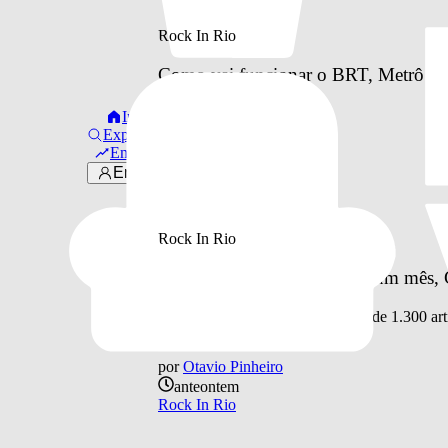
Rock In Rio
Como vai funcionar o BRT, Metrô e o 
à Cidade do Rock
Início
Explorar
por
Otavio Pinheiro
Em alta
ontem
Entrar
Rock In Rio
Rock In Rio
Rock in Rio 2026: faltando um mês, C
Festival recebe 190 shows e mais de 1.300 art
por
Otavio Pinheiro
anteontem
Rock In Rio