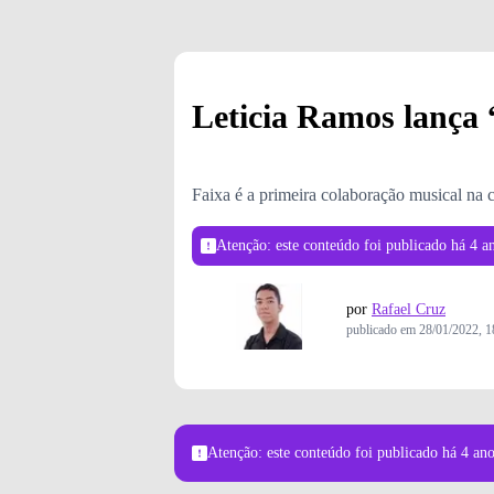
Leticia Ramos lanç
Faixa é a primeira colaboração musical na c
Atenção: este conteúdo foi publicado
há 4 a
por
Rafael Cruz
publicado em
28/01/2022, 1
Atenção: este conteúdo foi publicado
há 4 an