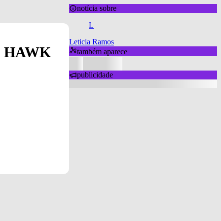
notícia sobre
L
Leticia Ramos
LIM HAWK
também aparece
publicidade