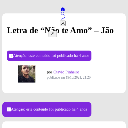
Letra de “Não te Amo” – Jão
Atenção: este conteúdo foi publicado
há 4 anos
por
Otavio Pinheiro
publicado em
19/10/2021, 21:26
Atenção: este conteúdo foi publicado
há 4 anos