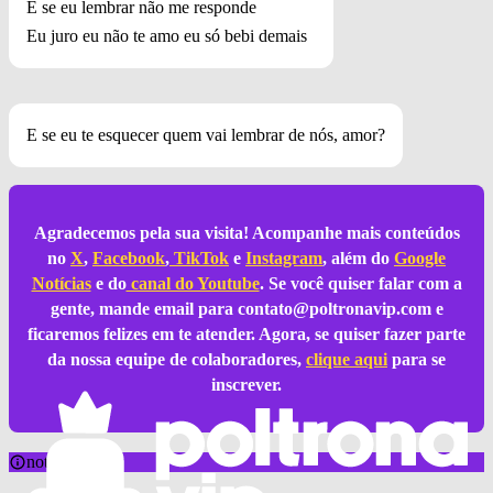
E se eu lembrar não me responde
Eu juro eu não te amo eu só bebi demais
E se eu te esquecer quem vai lembrar de nós, amor?
Agradecemos pela sua visita! Acompanhe mais conteúdos
no
X
,
Facebook
,
TikTok
e
Instagram
, além do
Google
Notícias
e do
canal do Youtube
. Se você quiser falar com a
gente, mande email para
contato@poltronavip.com
e
ficaremos felizes em te atender. Agora, se quiser fazer parte
da nossa equipe de colaboradores,
clique aqui
para se
inscrever.
notícia sobre