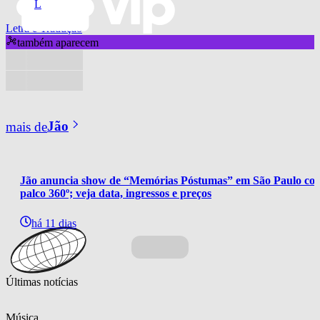
L
Letra e Tradução
também aparecem
mais de
Jão
Jão anuncia show de “Memórias Póstumas” em São Paulo co
palco 360º; veja data, ingressos e preços
há 11 dias
Últimas notícias
Música