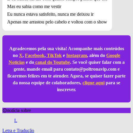
Mas eu sabia como me vestir
Eu nunca estava satisfeito, nunca me deixou ir
Apenas me arrastou pelo cabelo e voltou com o show
Agradecemos pela sua visita! Acompanhe mais conteúdos
no
X
,
Facebook
,
TikTok
e
Instagram
, além do
Google
Notícias
e do
canal do Youtube
. Se você quiser falar com a
gente, mande email para
contato@poltronavip.com
e
ficaremos felizes em te atender. Agora, se quiser fazer parte
da nossa equipe de colaboradores,
clique aqui
para se
inscrever.
notícia sobre
L
Letra e Tradução