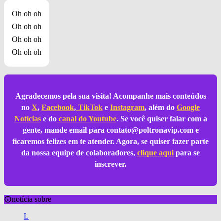
Oh oh oh
Oh oh oh
Oh oh oh
Oh oh oh
Agradecemos pela sua visita! Acompanhe mais conteúdos
no
X
,
Facebook
,
TikTok
e
Instagram
, além do
Google
Notícias
e do
canal do Youtube
. Se você quiser falar com a
gente, mande email para
contato@poltronavip.com
e
ficaremos felizes em te atender. Agora, se quiser fazer parte
da nossa equipe de colaboradores,
clique aqui
para se
inscrever.
notícia sobre
L