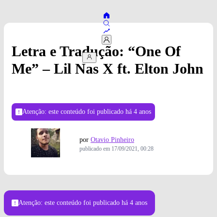
Letra e Tradução: “One Of
Me” – Lil Nas X ft. Elton John
Atenção: este conteúdo foi publicado
há 4 anos
por
Otavio Pinheiro
publicado em
17/09/2021, 00:28
Atenção: este conteúdo foi publicado
há 4 anos