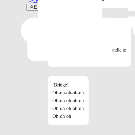
Em alta
Entrar
[Chorus]
And I’m wasted (Wasted, wastеd)
I’m faded (Faded, faded)
Thе highest high can’t hold a candle to
Getting wasted on you
[Bridge]
Oh-oh-oh-oh-oh
Oh-oh-oh-oh-oh
Oh-oh-oh-oh-oh
Oh-oh-oh