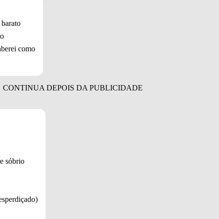
barato
to
aberei como
e sóbrio
esperdiçado)