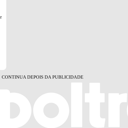
r
e it