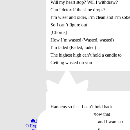
Will my heart stop? Will I withdraw?
Can I detox if the shoe drops?
I’m wiser and older, I’m clean and I’m sobe
So I can’t figure out
[Chorus]
How I’m wasted (Wasted, wasted)
I’m faded (Faded, faded)
The highest high can’t hold a candle to
Getting wasted on you
[Verse 2]
Happens so fast, I can’t hold back
I’m addicted, we both know that
Início
It feels like it’s dangerous and I wanna chas
Explorar
‘Cause just one look at you