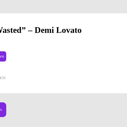
Wasted” – Demi Lovato
nos
4:53
Foto: ANGELO KRITIKOS
os