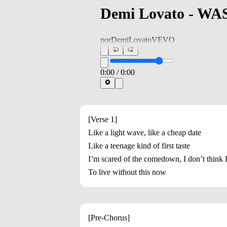
Demi Lovato - WAS
por
DemiLovatoVEVO
0:00
/
0:00
[Verse 1]
Like a light wave, like a cheap date
Like a teenage kind of first taste
I’m scared of the comedown, I don’t think
To live without this now
[Pre-Chorus]