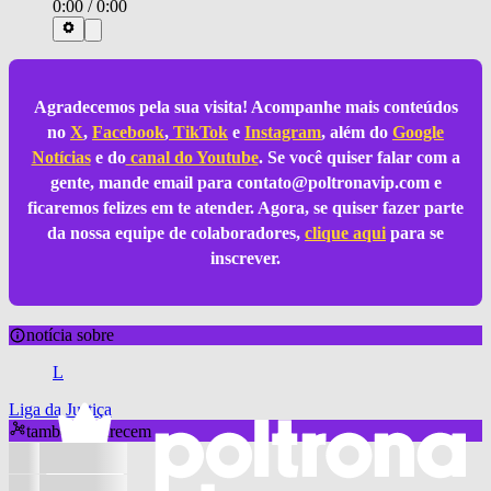
0:00
/
0:00
Agradecemos pela sua visita! Acompanhe mais conteúdos
no
X
,
Facebook
,
TikTok
e
Instagram
, além do
Google
Notícias
e do
canal do Youtube
. Se você quiser falar com a
gente, mande email para
contato@poltronavip.com
e
ficaremos felizes em te atender. Agora, se quiser fazer parte
da nossa equipe de colaboradores,
clique aqui
para se
inscrever.
notícia sobre
L
Liga da Justiça
também aparecem