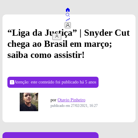
“Liga da Justiça” | Snyder Cut
chega ao Brasil em março;
saiba como assistir!
Atenção: este conteúdo foi publicado
há 5 anos
por
Otavio Pinheiro
publicado em
27/02/2021, 16:27