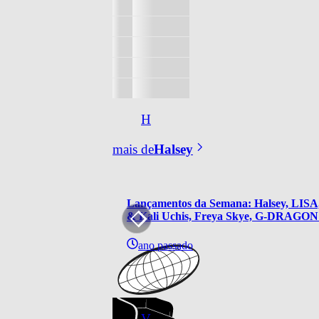
H
mais de
Halsey
Lançamentos da Semana: Halsey, LISA, 
& Kali Uchis, Freya Skye, G-DRAGON 
ano passado
V