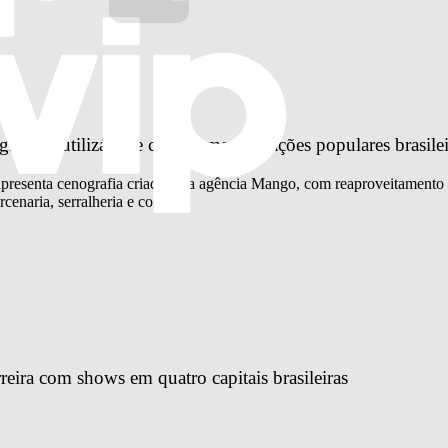
fia reutilizável e celebra manifestações populares brasilei
 apresenta cenografia criada pela agência Mango, com reaproveitamento 
cenaria, serralheria e costura
reira com shows em quatro capitais brasileiras