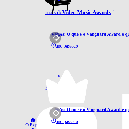
mais de
Video Music Awards
VMAs: O que é o Vanguard Award e qua
ano passado
V
mais de
VMAs
VMAs: O que é o Vanguard Award e qua
Início
ano passado
Explorar