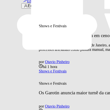
Em alta
Entrar
Últimas notícias
Shows e Festivais
Doce Maravilha 2026 aposta em cenogra
Quarta edição do festival, no Rio de Janeiro,
processos artesanais como pintura manual, mar
por
Otavio Pinheiro
há 1 hora
Shows e Festivais
Shows e Festivais
Os Garotin anuncia maior turnê da car
por
Otavio Pinheiro