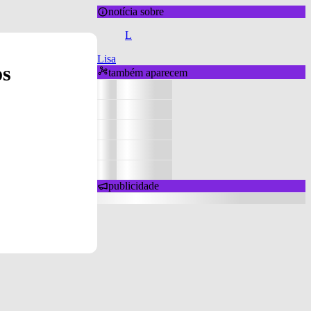
notícia sobre
L
Lisa
os
também aparecem
publicidade