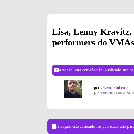
Lisa, Lenny Kravitz,
performers do VMAs
Atenção: este conteúdo foi publicado
ano pa
por
Otavio Pinheiro
publicado em
21/08/2024, 1
Atenção: este conteúdo foi publicado
ano pas