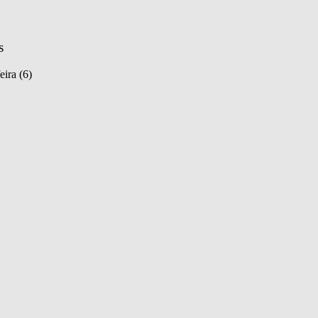
s
eira (6)