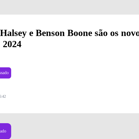
 Halsey e Benson Boone são os nov
 2024
ssado
6:42
sado