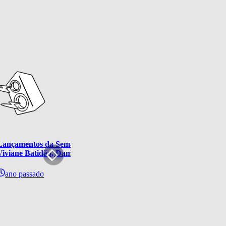
Lançamentos da Semana: Lady Gaga, Belinda, Yasmin Santos, Lin
Viviane Batidão, Damiano David, Halsey e mais
ano passado