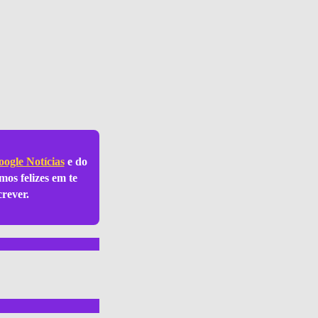
ogle Notícias
e do
mos felizes em te
crever.