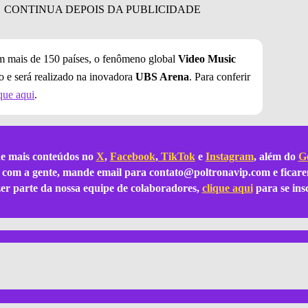
 mais de 150 países, o fenômeno global
Video Music
o e será realizado na inovadora
UBS Arena
. Para conferir
que aqui
.
e mais conteúdos no
X
,
Facebook
,
TikTok
e
Instagram
, além do
Go
ar com a gente, mande email para
contato@poltronavip.com
e ficare
azer parte da nossa equipe de colaboradores,
clique aqui
para se ins