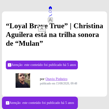
“Loyal Brave True” | Christina
Aguilera está na trilha sonora
de “Mulan”
Atenção: este conteúdo foi publicado
há 5 anos
por
Otavio Pinheiro
publicado em
15/08/2020, 09:48
Atenção: este conteúdo foi publicado
há 5 anos