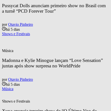
Pussycat Dolls anunciam primeiro show no Brasil com 
a turnê “PCD Forever Tour”
por
Otavio Pinheiro
há 5 dias
Shows e Festivais
Música
Madonna e Kylie Minogue lançam “Love Sensation” 
juntas após show surpresa no WorldPride
por
Otavio Pinheiro
há 5 dias
Música
Shows e Festivais
Xuxa anuncia terceiro show de “O Último Voo da 