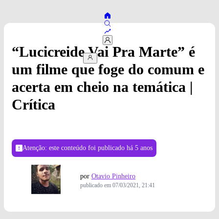
“Lucicreide Vai Pra Marte” é
um filme que foge do comum e
acerta em cheio na temática |
Crítica
Atenção: este conteúdo foi publicado
há 5 anos
por
Otavio Pinheiro
publicado em
07/03/2021, 21:41