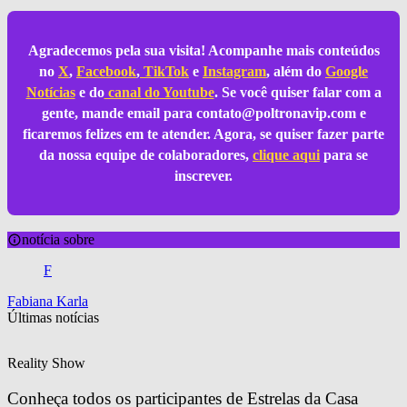
Agradecemos pela sua visita! Acompanhe mais conteúdos
no
X
,
Facebook
,
TikTok
e
Instagram
, além do
Google
Notícias
e do
canal do Youtube
. Se você quiser falar com a
gente, mande email para
contato@poltronavip.com
e
ficaremos felizes em te atender. Agora, se quiser fazer parte
da nossa equipe de colaboradores,
clique aqui
para se
inscrever.
notícia sobre
F
Fabiana Karla
Últimas notícias
Reality Show
Conheça todos os participantes de Estrelas da Casa