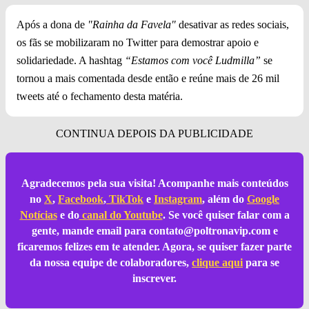
Após a dona de
"Rainha da Favela"
desativar as redes sociais,
os fãs se mobilizaram no Twitter para demostrar apoio e
solidariedade. A hashtag
“Estamos com você Ludmilla”
se
tornou a mais comentada desde então e reúne mais de 26 mil
tweets até o fechamento desta matéria.
Agradecemos pela sua visita! Acompanhe mais conteúdos
no
X
,
Facebook
,
TikTok
e
Instagram
, além do
Google
Notícias
e do
canal do Youtube
. Se você quiser falar com a
gente, mande email para
contato@poltronavip.com
e
ficaremos felizes em te atender. Agora, se quiser fazer parte
da nossa equipe de colaboradores,
clique aqui
para se
inscrever.