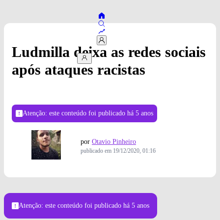
Ludmilla deixa as redes sociais
após ataques racistas
Atenção: este conteúdo foi publicado
há 5 anos
por
Otavio Pinheiro
publicado em
19/12/2020, 01:16
Atenção: este conteúdo foi publicado
há 5 anos