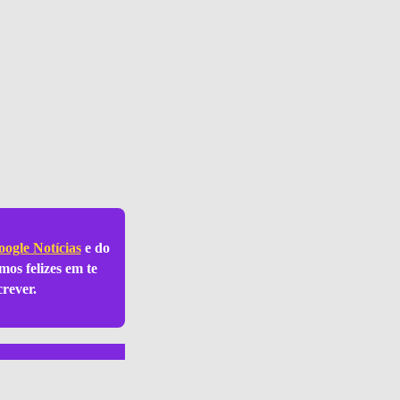
ogle Notícias
e do
mos felizes em te
crever.