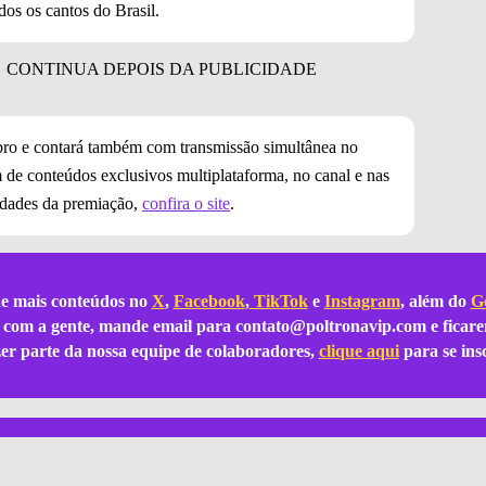
odos os cantos do Brasil.
bro e contará também com transmissão simultânea no
m de conteúdos exclusivos multiplataforma, no canal e nas
vidades da premiação,
confira o site
.
e mais conteúdos no
X
,
Facebook
,
TikTok
e
Instagram
, além do
Go
ar com a gente, mande email para
contato@poltronavip.com
e ficare
azer parte da nossa equipe de colaboradores,
clique aqui
para se ins