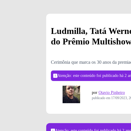
Ludmilla, Tatá Werne
do Prêmio Multishow
Cerimônia que marca os 30 anos da premia
Atenção: este conteúdo foi publicado
há 2 a
por
Otavio Pinheiro
publicado em
17/09/2023, 2
Atenção: este conteúdo foi publicado
há 2 an