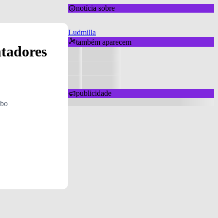
notícia sobre
Ludmilla
também aparecem
ntadores
publicidade
obo