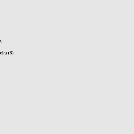
s
eira (6)