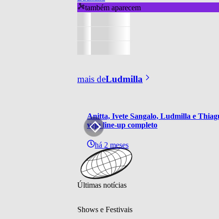
também aparecem
mais de
Ludmilla
Anitta, Ivete Sangalo, Ludmilla e Thia
veja line-up completo
há 2 meses
Últimas notícias
Shows e Festivais