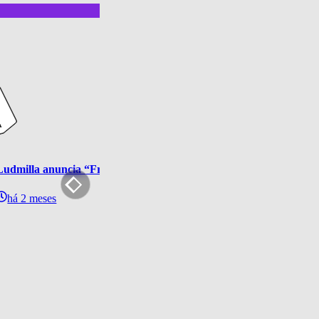
Ludmilla anuncia “Fragmentos: A Experiência”, show único no Ri
há 2 meses