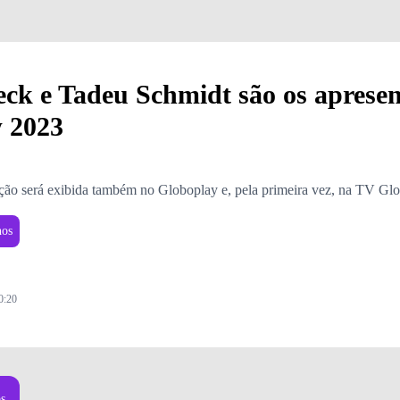
ck e Tadeu Schmidt são os aprese
 2023
ção será exibida também no Globoplay e, pela primeira vez, na TV Gl
nos
0:20
Foto: Divulgação
os