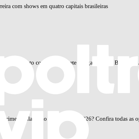
reira com shows em quatro capitais brasileiras
-up completo com Anitta, Ivete Sangalo, Jorge Ben Jor e 
Primeira Classe no Rock in Rio 2026? Confira todas as o