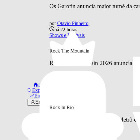
Os Garotin anuncia maior turnê da car
por
Otavio Pinheiro
há 22 horas
Shows e Festivais
Rock The Mountain
Rock The Mountain 2026 anuncia line
por
Otavio Pinheiro
Início
ontem
Explorar
Rock The Mountain
Em alta
Entrar
Rock In Rio
Como vai funcionar o BRT, Metrô e o 
à Cidade do Rock