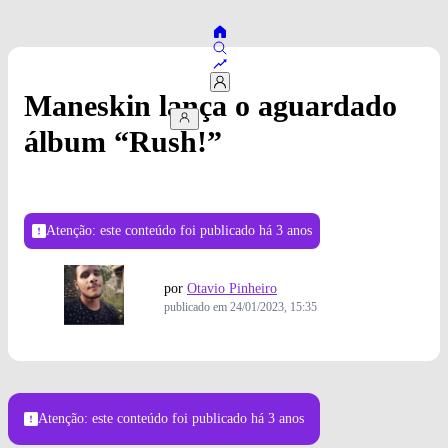
Maneskin lança o aguardado
álbum “Rush!”
Atenção: este conteúdo foi publicado
há 3 anos
por
Otavio Pinheiro
publicado em
24/01/2023, 15:35
Foto: Divulgação
Atenção: este conteúdo foi publicado
há 3 anos