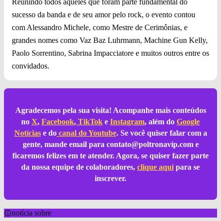
Reunindo todos aqueles que foram parte fundamental do
sucesso da banda e de seu amor pelo rock, o evento contou
com Alessandro Michele, como Mestre de Cerimônias, e
grandes nomes como Vaz Baz Luhrmann, Machine Gun Kelly,
Paolo Sorrentino, Sabrina Impacciatore e muitos outros entre os
convidados.
Agradecemos pela sua visita! Acompanhe mais conteúdos
no
X
,
Facebook
,
TikTok
e
Instagram
, além do
Google
Notícias
e do
canal do Youtube
. Se você quiser falar com a
gente, mande email para
contato@poltronavip.com
e
ficaremos felizes em te atender. Agora, se quiser fazer parte
da nossa equipe de colaboradores,
clique aqui
para se
inscrever.
notícia sobre