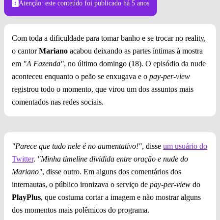
Atenção: este conteúdo foi publicado
há 5 anos
Com toda a dificuldade para tomar banho e se trocar no reality,
o cantor
Mariano
acabou deixando as partes íntimas à mostra
em
"A Fazenda"
, no último domingo (18). O episódio da nude
aconteceu enquanto o peão se enxugava e o
pay-per-view
registrou todo o momento, que virou um dos assuntos mais
comentados nas redes sociais.
"Parece que tudo nele é no aumentativo!"
, disse
um usuário do
Twitter
.
"Minha timeline dividida entre oração e nude do
Mariano"
, disse outro. Em alguns dos comentários dos
internautas, o público ironizava o serviço de
pay-per-view
do
PlayPlus
, que costuma cortar a imagem e não mostrar alguns
dos momentos mais polêmicos do programa.