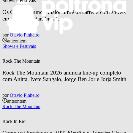
Shows e Festivais
Os Garotin anuncia maior turnê da carreira com shows 
em quatro capitais brasileiras
por
Otavio Pinheiro
anteontem
Shows e Festivais
Rock The Mountain
Rock The Mountain 2026 anuncia line-up completo 
com Anitta, Ivete Sangalo, Jorge Ben Jor e Jorja Smith
por
Otavio Pinheiro
anteontem
Rock The Mountain
Rock In Rio
Como vai funcionar o BRT, Metrô e o Primeira Classe 