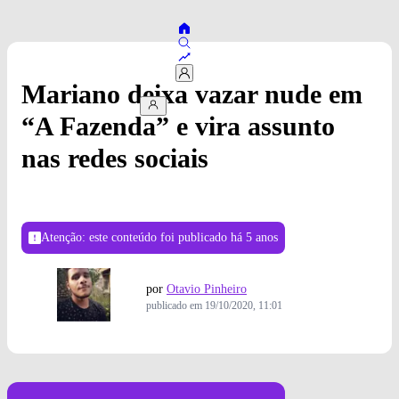
Mariano deixa vazar nude em
“A Fazenda” e vira assunto
nas redes sociais
Atenção: este conteúdo foi publicado
há 5 anos
por
Otavio Pinheiro
publicado em
19/10/2020, 11:01