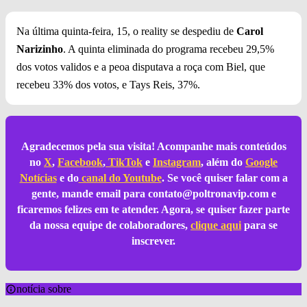
Na última quinta-feira, 15, o reality se despediu de
Carol
Narizinho
. A quinta eliminada do programa recebeu 29,5%
dos votos validos e a peoa disputava a roça com Biel, que
recebeu 33% dos votos, e Tays Reis, 37%.
Agradecemos pela sua visita! Acompanhe mais conteúdos
no
X
,
Facebook
,
TikTok
e
Instagram
, além do
Google
Notícias
e do
canal do Youtube
. Se você quiser falar com a
gente, mande email para
contato@poltronavip.com
e
ficaremos felizes em te atender. Agora, se quiser fazer parte
da nossa equipe de colaboradores,
clique aqui
para se
inscrever.
notícia sobre