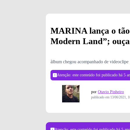
MARINA lança o tão
Modern Land”; ouça
àlbum chegou acompanhado de videoclipe p
Atenção: este conteúdo foi publicado
há 5 a
por
Otavio Pinheiro
publicado em
13/06/2021, 1
Atenção: este conteúdo foi publicado
há 5 an