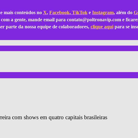
e mais conteúdos no
X
,
Facebook
,
TikTok
e
Instagram
, além do
Go
ar com a gente, mande email para
contato@poltronavip.com
e ficare
azer parte da nossa equipe de colaboradores,
clique aqui
para se ins
reira com shows em quatro capitais brasileiras