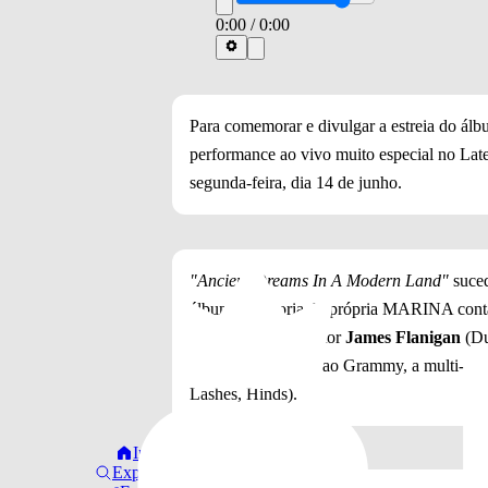
0:00
/
0:00
Para comemorar e divulgar a estreia do álbu
performance ao vivo muito especial no Lat
segunda-feira, dia 14 de junho.
"Ancient Dreams In A Modern Land"
suced
álbum de autoria da própria MARINA conta 
compositor e produtor
James Flanigan
(Du
produtora indicada ao Grammy, a multi-inst
Lashes, Hinds).
Início
Explorar