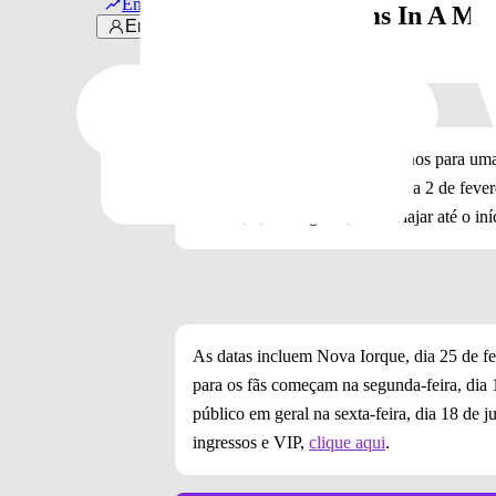
Em alta
"Ancient Dreams In A Mo
Entrar
2022
MARINA também revelou planos para uma 
programada para começar no dia 2 de fevere
Unidos, e, em seguida, deve viajar até o in
As datas incluem Nova Iorque, dia 25 de fe
para os fãs começam na segunda-feira, dia 1
público em geral na sexta-feira, dia 18 de 
ingressos e VIP,
clique aqui
.