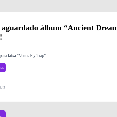
 aguardado álbum “Ancient Dream
!
ara faixa "Venus Fly Trap"
nos
8:43
os