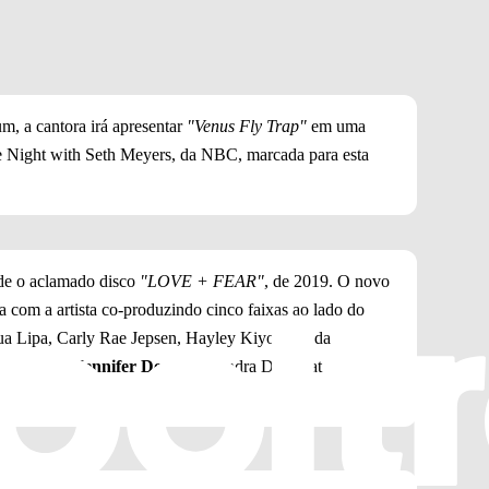
m, a cantora irá apresentar
"Venus Fly Trap"
em uma
e Night with Seth Meyers, da NBC, marcada para esta
e o aclamado disco
"LOVE + FEAR"
, de 2019. O novo
com a artista co-produzindo cinco faixas ao lado do
a Lipa, Carly Rae Jepsen, Hayley Kiyoko) e da
rumentista
Jennifer Decilveo
(Andra Day, Bat For