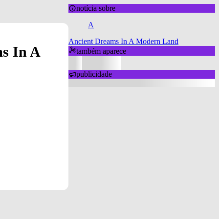
notícia sobre
A
Ancient Dreams In A Modern Land
s In A
também aparece
publicidade