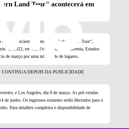
dern Land Tour" acontecerá em
turnê, "Ancient Dreams In A Modern Land Tour",
iro de 2022, em San Francisco, na Califórnia, Estados
ício de março por uma infinidade de lugares.
vereiro, e Los Angeles, dia 9 de março. As pré-vendas
4 de junho. Os ingressos restantes serão liberados para o
junho. Para detalhes completos e disponibilidade de