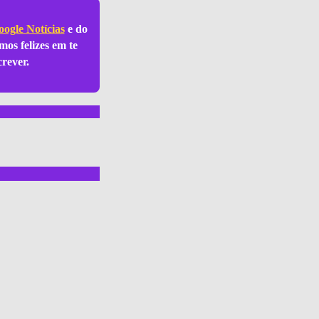
ogle Notícias
e do
mos felizes em te
crever.