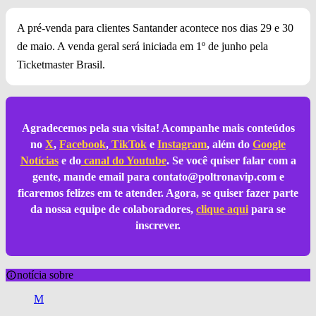
A pré-venda para clientes Santander acontece nos dias 29 e 30
de maio. A venda geral será iniciada em 1º de junho pela
Ticketmaster Brasil.
Agradecemos pela sua visita! Acompanhe mais conteúdos
no
X
,
Facebook
,
TikTok
e
Instagram
, além do
Google
Notícias
e do
canal do Youtube
. Se você quiser falar com a
gente, mande email para
contato@poltronavip.com
e
ficaremos felizes em te atender. Agora, se quiser fazer parte
da nossa equipe de colaboradores,
clique aqui
para se
inscrever.
notícia sobre
M