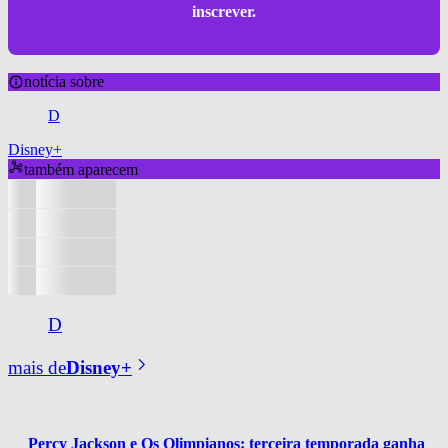
inscrever.
notícia sobre
D
Disney+
também aparecem
D
mais de
Disney+
Percy Jackson e Os Olimpianos: terceira temporada ganha 