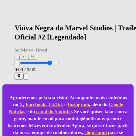
Viúva Negra da Marvel Studios | Trail
Oficial #2 [Legendado]
por
Marvel Brasil
0:00
/
0:00
Agradecemos pela sua visita! Acompanhe mais conteúdos
no
X
,
Facebook
,
TikTok
e
Instagram
, além do
Google
Notícias
e do
canal do Youtube
. Se você quiser falar com a
gente, mande email para
contato@poltronavip.com
e
ficaremos felizes em te atender. Agora, se quiser fazer parte
da nossa equipe de colaboradores,
clique aqui
para se