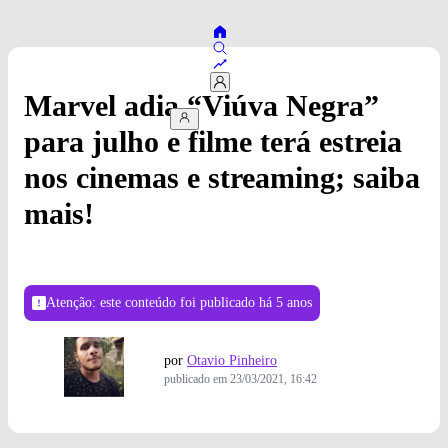
Marvel adia “Viúva Negra”
para julho e filme terá estreia
nos cinemas e streaming; saiba
mais!
Atenção: este conteúdo foi publicado
há 5 anos
por
Otavio Pinheiro
publicado em
23/03/2021, 16:42