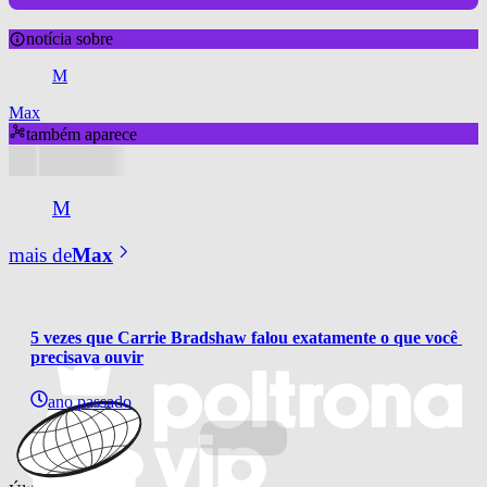
notícia sobre
M
Max
também aparece
M
mais de
Max
5 vezes que Carrie Bradshaw falou exatamente o que você 
precisava ouvir
ano passado