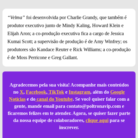
“Velma”
foi desenvolvida por Charlie Grandy, que também é
produtor executivo junto de Mindy Kaling, Howard Klein e
Elijah Aron; a co-produção executiva fica a cargo de Jessica
Kumai Scott; a supervisão de produção é de Amy Winfrey; os
produtores são Kandace Reuter e Rick Williams; a co-produção
é de Moss Perricone e Greg Gallant.
Agradecemos pela sua visita! Acompanhe mais conteúdos
no
X
,
Facebook
,
TikTok
e
Instagram
, além do
Google
Notícias
e do
canal do Youtube
. Se você quiser falar com a
gente, mande email para
contato@poltronavip.com
e
ficaremos felizes em te atender. Agora, se quiser fazer parte
da nossa equipe de colaboradores,
clique aqui
para se
inscrever.