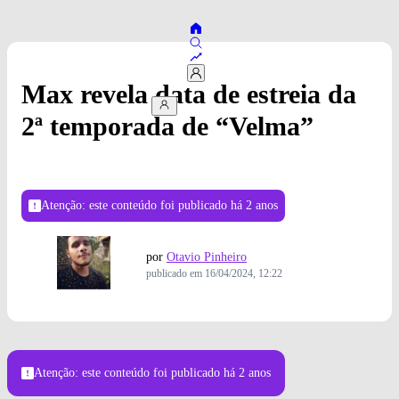
Max revela data de estreia da
2ª temporada de “Velma”
Atenção: este conteúdo foi publicado
há 2 anos
por
Otavio Pinheiro
publicado em
16/04/2024, 12:22
Foto: Divulgação
Atenção: este conteúdo foi publicado
há 2 anos