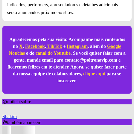
indicados, performers, apresentadores e detalhes adicionais
serão anunciados próximo ao show.
Agradecemos pela sua visita! Acompanhe mais conteúdos
no
X
,
Facebook
,
TikTok
e
Instagram
, além do
Google
Notícias
e do
canal do Youtube
. Se você quiser falar com a
gente, mande email para
contato@poltronavip.com
e
ficaremos felizes em te atender. Agora, se quiser fazer parte
da nossa equipe de colaboradores,
clique aqui
para se
inscrever.
notícia sobre
Shakira
também aparecem