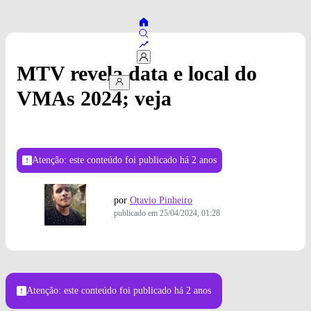
MTV revela data e local do
VMAs 2024; veja
Atenção: este conteúdo foi publicado
há 2 anos
por
Otavio Pinheiro
publicado em
25/04/2024, 01:28
Foto: Screenshot/VMAs
Atenção: este conteúdo foi publicado
há 2 anos