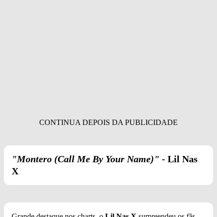
"Montero (Call Me By Your Name)"
- Lil Nas
X
Grande destaque nos charts, o
Lil Nas X
surpreendeu os fãs