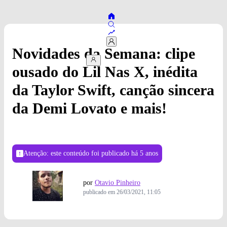
Novidades da Semana: clipe
ousado do Lil Nas X, inédita
da Taylor Swift, canção sincera
da Demi Lovato e mais!
Atenção: este conteúdo foi publicado
há 5 anos
por
Otavio Pinheiro
publicado em
26/03/2021, 11:05