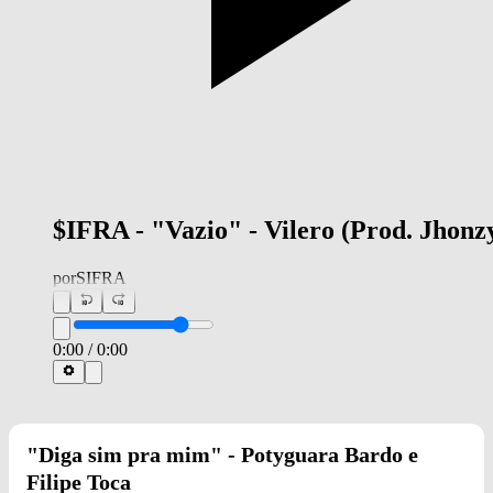
$IFRA - "Vazio" - Vilero (Prod. Jhonz
por
SIFRA
0:00
/
0:00
"Diga sim pra mim" -
Potyguara Bardo e
Filipe Toca