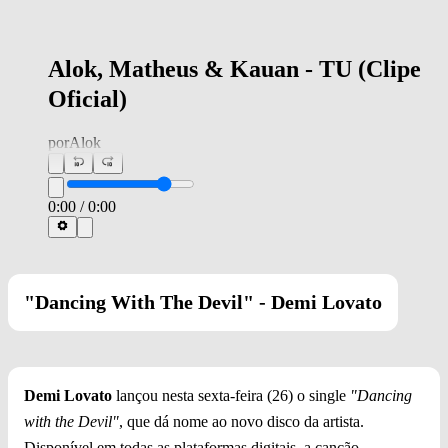
Alok, Matheus & Kauan - TU (Clipe
Oficial)
por
Alok
0:00
/
0:00
"Dancing With The Devil" -
Demi Lovato
Demi Lovato
lançou nesta sexta-feira (26) o single
"Dancing
with the Devil"
, que dá nome ao novo disco da artista.
Disponível em todas as plataformas digitais, a canção