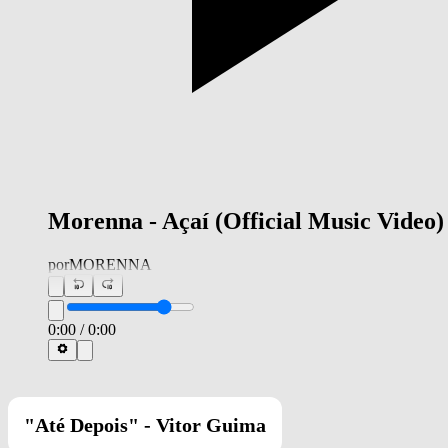
Morenna - Açaí (Official Music Video)
por
MORENNA
0:00
/
0:00
"Até Depois" - Vitor Guima