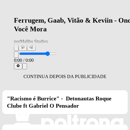
Ferrugem, Gaab, Vitão & Keviin - On
Você Mora
por
Malibu Studios
0:00
/
0:00
"Racismo é Burrice" - Detonautas Roque
Clube ft Gabriel O Pensador