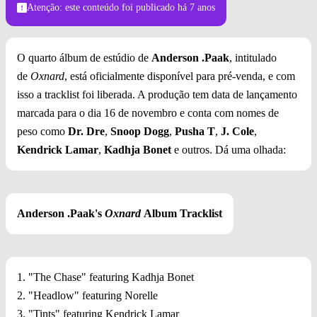
Atenção: este conteúdo foi publicado
há 7 anos
O quarto álbum de estúdio de
Anderson .Paak
, intitulado
de
Oxnard
, está oficialmente disponível para pré-venda, e com
isso a tracklist foi liberada. A produção tem data de lançamento
marcada para o dia 16 de novembro e conta com nomes de
peso como
Dr. Dre
,
Snoop Dogg
,
Pusha T
,
J. Cole
,
Kendrick Lamar
,
Kadhja Bonet
e outros. Dá uma olhada:
Anderson .Paak's
Oxnard
Album Tracklist
1. "The Chase" featuring Kadhja Bonet
2. "Headlow" featuring Norelle
3. "Tints" featuring Kendrick Lamar