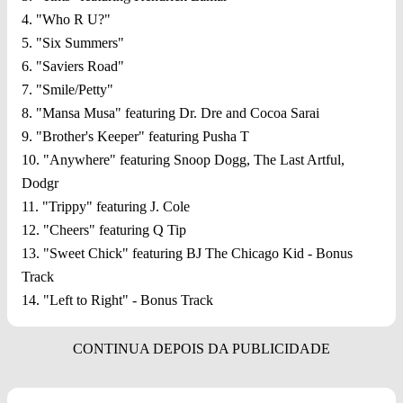
4. "Who R U?"
5. "Six Summers"
6. "Saviers Road"
7. "Smile/Petty"
8. "Mansa Musa" featuring Dr. Dre and Cocoa Sarai
9. "Brother's Keeper" featuring Pusha T
10. "Anywhere" featuring Snoop Dogg, The Last Artful,
Dodgr
11. "Trippy" featuring J. Cole
12. "Cheers" featuring Q Tip
13. "Sweet Chick" featuring BJ The Chicago Kid - Bonus
Track
14. "Left to Right" - Bonus Track