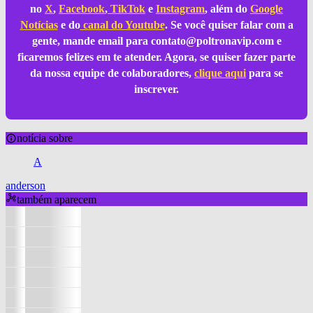
no
X
,
Facebook
,
TikTok
e
Instagram
, além do
Google
Notícias
e do
canal do Youtube
. Se você quiser falar com a
gente, mande email para
contato@poltronavip.com
e
ficaremos felizes em te atender. Agora, se quiser fazer parte
da nossa equipe de colaboradores,
clique aqui
para se
inscrever.
notícia sobre
A
anderson
também aparecem