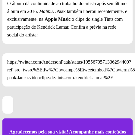
O álbum dá continuidade ao trabalho do artista após seu último
álbum em 2016,
Malibu
. .Paak também liberou recentemente, e
exclusivamente, na
Apple Music
o clipe do single Tints com
participação de Kendrick Lamar. Confira a prévia na rede
social do artista:
https://twitter.com/AndersonPaak/status/1055670571336294400?
ref_src=twsrc%5Etfw%7Ctwcamp%5Etweetembed%7Ctwterm%5E
paak-lanca-videoclipe-de-tints-com-kendrick-lamar%2F
Agradecemos pela sua visita! Acompanhe mais conteúdos