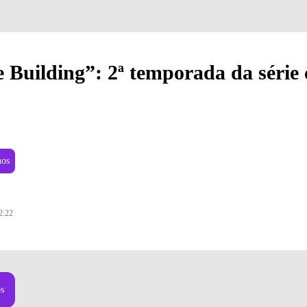
 Building”: 2ª temporada da série
nos
2:22
Foto: Divulgação
os