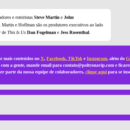
adores e roteiristas
Steve Martin
e
John
. Martin e Hoffman são os produtores executivos ao lado
or de
This Is Us
Dan Fogelman
e
Jess Rosenthal
.
e mais conteúdos no
X
,
Facebook
,
TikTok
e
Instagram
, além do
Go
ar com a gente, mande email para
contato@poltronavip.com
e ficare
azer parte da nossa equipe de colaboradores,
clique aqui
para se ins