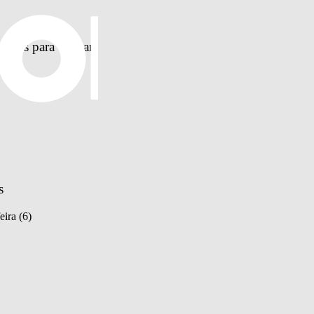
pções para chegar 
s
eira (6)