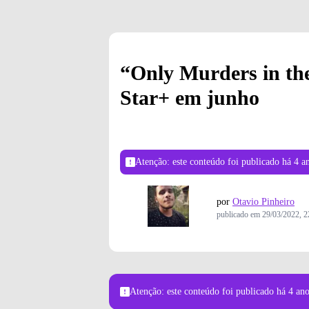
“Only Murders in the
Star+ em junho
Atenção: este conteúdo foi publicado
há 4 a
por
Otavio Pinheiro
publicado em
29/03/2022, 2
Atenção: este conteúdo foi publicado
há 4 an