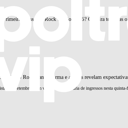
Primeira Classe no Rock in Rio 2026? Confira todas as o
idade do Rock ganha forma e artistas revelam expectativa
istas em setembro, com venda extraordinária de ingressos nesta quinta-f