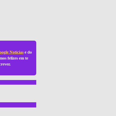
ogle Notícias
e do
mos felizes em te
crever.