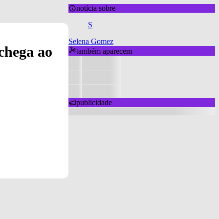
notícia sobre
S
Selena Gomez
 chega ao
também aparecem
publicidade