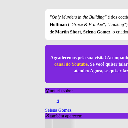
"Only Murders in the Building"
é dos cocri
Hoffman
(
"Grace & Frankie"
,
"Looking"
)
de
Martin Short
,
Selena Gomez
, o criad
Agradecemos pela sua visita! Acompanh
canal do Youtube
. Se você quiser fal
atender. Agora, se quiser f
notícia sobre
S
Selena Gomez
também aparecem