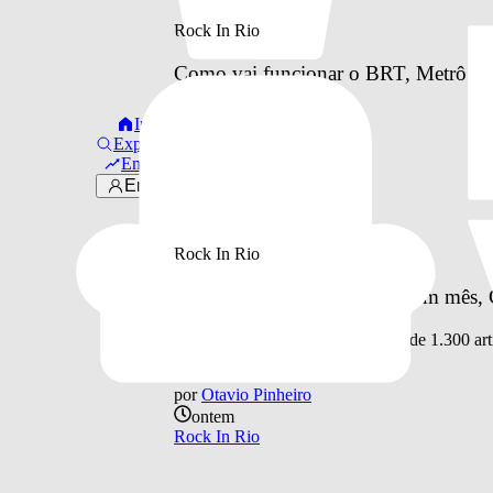
Rock In Rio
Como vai funcionar o BRT, Metrô e o 
à Cidade do Rock
Início
Explorar
por
Otavio Pinheiro
Em alta
ontem
Entrar
Rock In Rio
Rock In Rio
Rock in Rio 2026: faltando um mês, C
Festival recebe 190 shows e mais de 1.300 art
por
Otavio Pinheiro
ontem
Rock In Rio