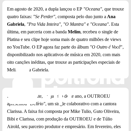
Em agosto de 2020, a dupla lançou o EP
"Oceana"
, que trouxe
quatro faixas:
"Se Perder"
, composta pelo duo junto a
Ana
Gabriela
,
"Pra Vida Inteira", "O Mantra"
e
"Oceana"
. Esta
última, em parceria com a banda
Melim
, recebeu o single de
Platina e seu clipe hoje soma mais de quatro milhões de views
no YouTube. O EP agora faz parte do álbum
"O Outro é Você
",
disponibilizado nos aplicativos de música em 2020, com mais
oito canções inéditas, que trouxe as participações especiais de
Melim e Ana Gabriela.
Mais recentemente, em janeiro deste ano, a OUTROEU
apresentou
"Delírio"
, um single colaborativo com a cantora
Clarissa. A faixa foi composta por Mike Tulio, Guto Oliveira,
Bibi e Clarissa, com produção da OUTROEU e de Túlio
Airold, seu parceiro produtor e empresário. Em fevereiro, eles