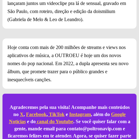
lançaram juntos um videoclipe pra lá de sensual, gravado em
São Paulo, com roteiro, direção e edição da doismilium
(Gabriela de Melo & Leo de Leandro).
Hoje conta com mais de 200 milhões de streams e views nos
aplicativos de música, a OUTROEU é hoje um dos novos
nomes do pop nacional. Em 2022, a dupla apresenta seu novo
álbum, que promete trazer para o público grandes e
inesquecíveis canções.
Agradecemos pela sua visita! Acompanhe mais conteúdos
no
X
,
Facebook
,
TikTok
e
Instagram
, além do
Google
Notícias
e do
canal do Youtube
. Se você quiser falar com a
gente, mande email para
contato@poltronavip.com
e
ficaremos felizes em te atender. Agora, se quiser fazer parte