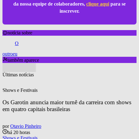
da nossa equipe de colaboradores,
clique aqui
para se
inscrever.
notícia sobre
O
outroeu
também aparece
Últimas notícias
Shows e Festivais
Os Garotin anuncia maior turnê da carreira com shows 
em quatro capitais brasileiras
por
Otavio Pinheiro
há 20 horas
Shows e Festivais