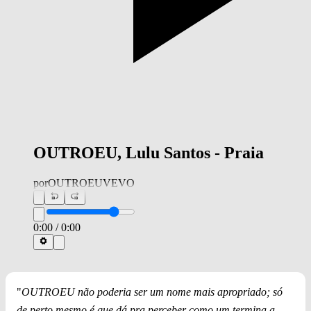
OUTROEU, Lulu Santos - Praia
por
OUTROEUVEVO
0:00
/
0:00
"
OUTROEU não poderia ser um nome mais apropriado; só
de perto mesmo é que dá pra perceber como um termina a