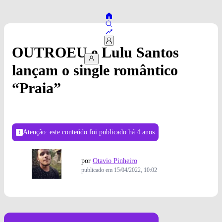
OUTROEU e Lulu Santos
lançam o single romântico
“Praia”
Atenção: este conteúdo foi publicado
há 4 anos
por
Otavio Pinheiro
publicado em
15/04/2022, 10:02
Imagem: Lucas Vermellio/Divulgação