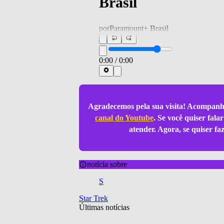
Brasil
por
Paramount+ Brasil
0:00
/
0:00
Agradecemos pela sua visita! Acompanh
canal do Youtube
. Se você quiser fal
atender. Agora, se quiser f
notícia sobre
S
Star Trek
Últimas notícias