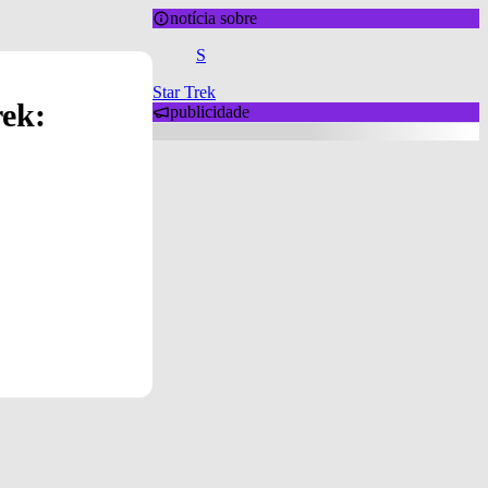
notícia sobre
S
Star Trek
rek:
publicidade