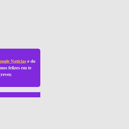
ogle Notícias
e do
mos felizes em te
crever.