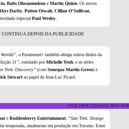
via
,
Babs Olusanmokun
e
Martin Quinn
. Os novos
Rhys Darby
,
Patton Oswalt
,
Cillian O’Sullivan
,
onvidado especial
Paul Wesley
.
 Worlds”
, o Paramount+ também abriga outros títulos da
 Seção 31”
, estrelado por
Michelle Yeoh
, e as séries
ar Trek: Discovery”
(com
Sonequa Martin-Green
) e
ick Stewart
ao papel de Jean-Luc Picard.
STAR TREK STRANGE NEW WORLDS
out
e
Roddenberry Entertainment
,
“Star Trek: Strange
rta temporada, atualmente em produção em Toronto. Entre