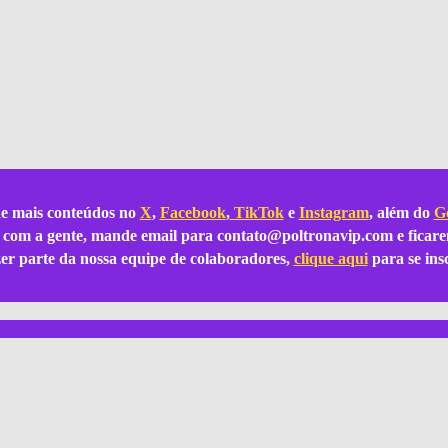
e mais conteúdos no
X
,
Facebook
,
TikTok
e
Instagram
, além do
Go
ar com a gente, mande email para
contato@poltronavip.com
e ficare
azer parte da nossa equipe de colaboradores,
clique aqui
para se ins