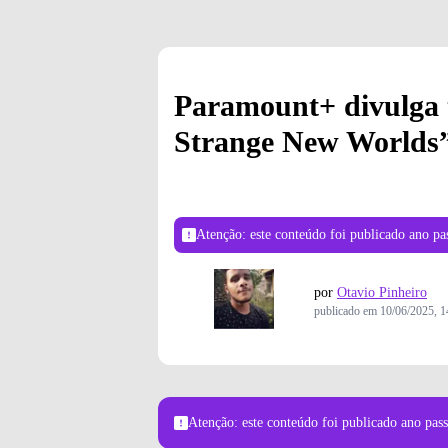
Paramount+ divulga t
Strange New Worlds
Atenção: este conteúdo foi publicado
ano pa
por
Otavio Pinheiro
publicado em
10/06/2025, 1
STAR TR
Atenção: este conteúdo foi publicado
ano pas