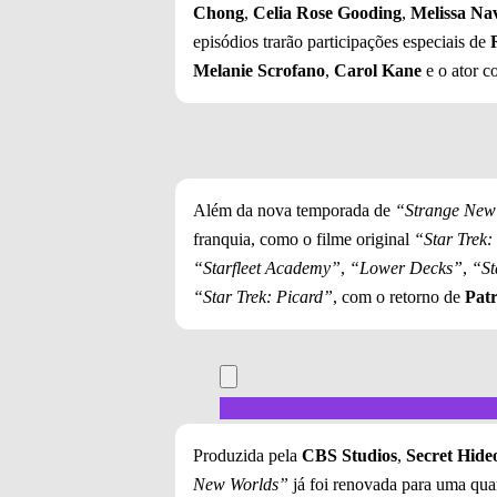
Chong
,
Celia Rose Gooding
,
Melissa Na
episódios trarão participações especiais de
Melanie Scrofano
,
Carol Kane
e o ator c
Além da nova temporada de
“Strange New
franquia, como o filme original
“Star Trek:
“Starfleet Academy”
,
“Lower Decks”
,
“St
“Star Trek: Picard”
, com o retorno de
Patr
Produzida pela
CBS Studios
,
Secret Hide
New Worlds”
já foi renovada para uma qua