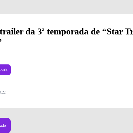
railer da 3ª temporada de “Star T
”
ssado
4:22
EK STRANGE NEW WORLDS - Crédito: Paramount+
sado