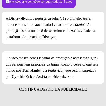
Atenção: este conteúdo foi publicado
há 4 anos
A
Disney
divulgou nesta terça-feira (31) o primeiro teaser
trailer e o pôster do aguardado live-action
"Pinóquio"
. A
produção estreia no dia 8 de setembro com exclusividade na
plataforma de streaming
Disney+
.
O vídeo mostra cenas inéditas da produção e apresenta alguns
dos personagens principais da trama, como o
Gepeto
, que será
vivido por
Tom Hanks
, e a
Fada Azul
, que será interpretada
por
Cynthia Erivo
. Assista ao vídeo abaixo: