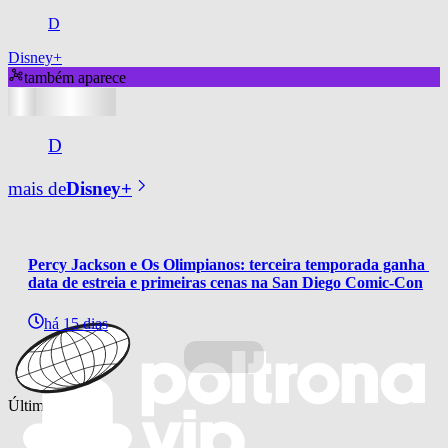
D
Disney+
também aparece
D
mais de
Disney+
Percy Jackson e Os Olimpianos: terceira temporada ganha 
data de estreia e primeiras cenas na San Diego Comic-Con
há 15 dias
Últimas notícias