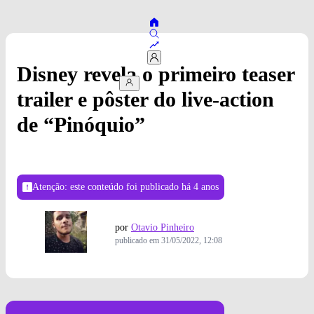
Disney revela o primeiro teaser
trailer e pôster do live-action
de “Pinóquio”
Atenção: este conteúdo foi publicado
há 4 anos
por
Otavio Pinheiro
publicado em
31/05/2022, 12:08
Foto: Divulgação