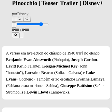
Pinocchio | Teaser Trailer | Disney+
por
Disney
0:00
/
0:00
A versão em live-action do clássico de 1940 trará no elenco
Benjamin Evan Ainsworth
(Pinóquio),
Joseph Gordon-
Levitt
(Grilo Falante),
Keegan-Michael Key
(John
"honesto"),
Lorraine Bracco
(Sofia, a Gaivota) e
Luke
Evans
(Cocheiro). Também estão escalados
Kyanne Lamaya
(Fabiana e sua marionete Sabina),
Giuseppe Battiston
(Señor
Stromboli) e
Lewin Lloyd
(Lampwick).