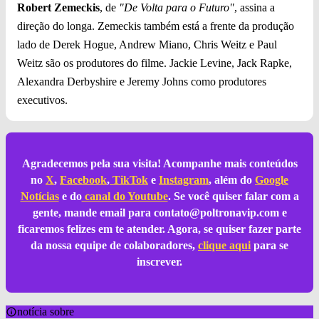
Robert Zemeckis
, de
"De Volta para o Futuro"
, assina a
direção do longa. Zemeckis também está a frente da produção
lado de Derek Hogue, Andrew Miano, Chris Weitz e Paul
Weitz são os produtores do filme. Jackie Levine, Jack Rapke,
Alexandra Derbyshire e Jeremy Johns como produtores
executivos.
Agradecemos pela sua visita! Acompanhe mais conteúdos
no
X
,
Facebook
,
TikTok
e
Instagram
, além do
Google
Notícias
e do
canal do Youtube
. Se você quiser falar com a
gente, mande email para
contato@poltronavip.com
e
ficaremos felizes em te atender. Agora, se quiser fazer parte
da nossa equipe de colaboradores,
clique aqui
para se
inscrever.
notícia sobre