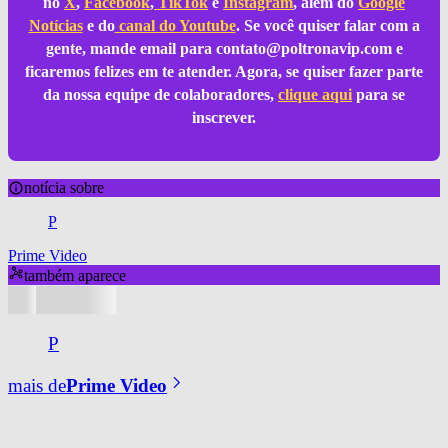
no
X
,
Facebook
,
TikTok
e
Instagram
, além do
Google
Notícias
e do
canal do Youtube
. Se você quiser falar com a
gente, mande email para
contato@poltronavip.com
e
ficaremos felizes em te atender. Agora, se quiser fazer parte
da nossa equipe de colaboradores,
clique aqui
para se
inscrever.
notícia sobre
P
Prime Video
também aparece
P
mais de
Prime Video