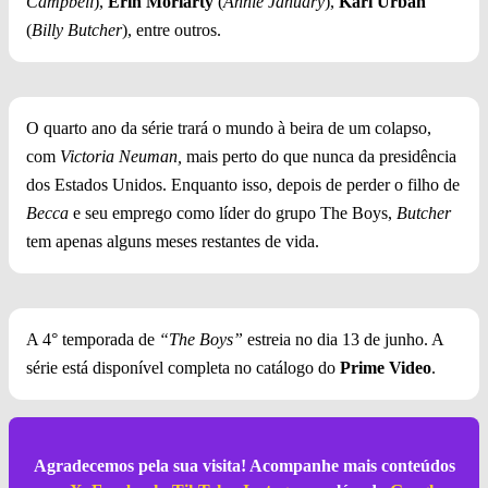
Campbell
),
Erin Moriarty
(
Annie January
),
Karl Urban
(
Billy Butcher
), entre outros.
O quarto ano da série trará o mundo à beira de um colapso,
com
Victoria Neuman,
mais perto do que nunca da presidência
dos Estados Unidos. Enquanto isso, depois de perder o filho de
Becca
e seu emprego como líder do grupo The Boys,
Butcher
tem apenas alguns meses restantes de vida.
A 4° temporada de
“The Boys”
estreia no dia 13 de junho. A
série está disponível completa no catálogo do
Prime Video
.
Agradecemos pela sua visita! Acompanhe mais conteúdos