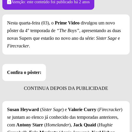
Atenção: este conteúdo foi publicado
há 2 anos
Nesta quarta-feira (03), o
Prime Video
divulgou um novo
pôster da 4° temporada de
“The Boys”
, apresentando as duas
novas Supers que estarão no novo ano da série:
Sister Sage
e
Firecracker
.
Confira o pôster:
Susan Heyward
(
Sister Sage
) e
Valorie Curry
(
Firecracker
)
se juntam ao elenco já conhecido das temporadas anteriores,
com
Antony Starr
(
Homelander
),
Jack Quaid
(
Hughie