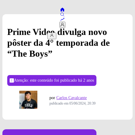
Prime Video divulga novo
pôster da 4° temporada de
“The Boys”
Atenção: este conteúdo foi publicado
há 2 anos
por
Carlos Cavalcante
publicado em
05/06/2024, 20:39
Legenda: Divulgação