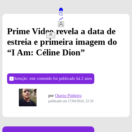
Prime Video revela a data de
estreia e primeira imagem do
“I Am: Céline Dion”
Atenção: este conteúdo foi publicado
há 2 anos
por
Otavio Pinheiro
publicado em
17/04/2024, 22:24
Foto: Divulgação