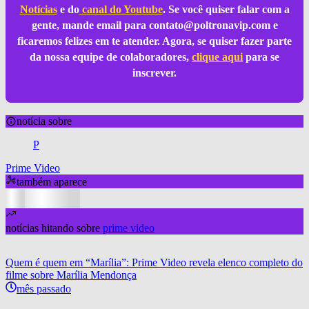
Notícias
e do
canal do Youtube
. Se você quiser falar com a
gente, mande email para
contato@poltronavip.com
e
ficaremos felizes em te atender. Agora, se quiser fazer parte
da nossa equipe de colaboradores,
clique aqui
para se
inscrever.
notícia sobre
P
Prime Video
também aparece
notícias hitando sobre
prime video
Quem é quem em “Marília”: Prime Video revela elenco completo do
filme sobre Marília Mendonça
mês passado