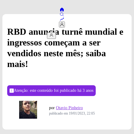
RBD anuncia turnê mundial e
ingressos começam a ser
vendidos neste mês; saiba
mais!
Atenção: este conteúdo foi publicado
há 3 anos
por
Otavio Pinheiro
publicado em
19/01/2023, 22:05