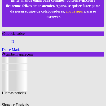
gente, mande email para
contato@poltronavip.com
e
ficaremos felizes em te atender. Agora, se quiser fazer parte
da nossa equipe de colaboradores,
clique aqui
para se
inscrever.
notícia sobre
D
Dulce Maria
também aparecem
Últimas notícias
Shows e Festivais