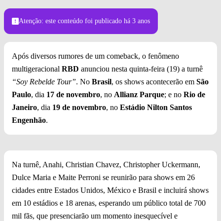
Foto: Divulgação
Atenção: este conteúdo foi publicado
há 3 anos
Após diversos rumores de um comeback, o fenômeno
multigeracional
RBD
anunciou nesta quinta-feira (19) a turnê
“Soy Rebelde Tour”
. No
Brasil
, os shows acontecerão em
São
Paulo
, dia
17 de novembro
, no
Allianz Parque
; e no
Rio de
Janeiro
, dia
19 de novembro
, no
Estádio Nilton Santos
Engenhão
.
Na turnê, Anahi, Christian Chavez, Christopher Uckermann,
Dulce Maria e Maite Perroni se reunirão para shows em 26
cidades entre Estados Unidos, México e Brasil e incluirá shows
em 10 estádios e 18 arenas, esperando um público total de 700
mil fãs, que presenciarão um momento inesquecível e