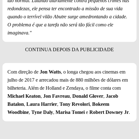
tão normal. Lutando diariamente contra pequenos crimes nas
redondezas, ele pensa ter encontrado a missão de sua vida
quando o terrível vilão Abutre surge amedrontando a cidade.
O problema é que a tarefa não será tão fácil como ele
imaginava."
Com direção de
Jon Watts
, o longa chegou aos cinemas em
julho de 2017 e arrecadou mais de 880 milhões de dólares em
bilheteria. Além de Holland e Zendaya, o filme conta com
Michael Keaton
,
Jon Favreau
,
Donald Glover
,
Jacob
Batalon
,
Laura Harrier
,
Tony Revolori
,
Bokeem
Woodbine
,
Tyne Daly
,
Marisa Tomei
e
Robert Downey Jr
.