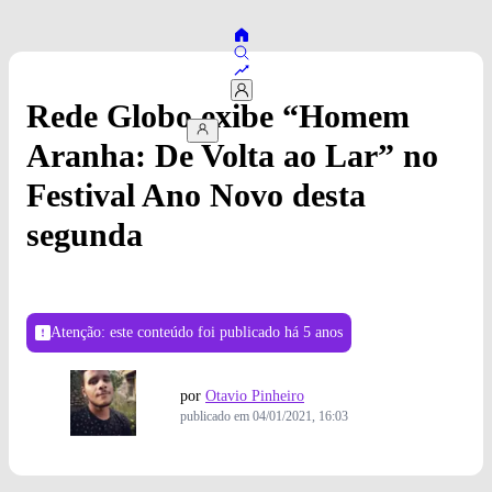
Rede Globo exibe “Homem
Aranha: De Volta ao Lar” no
Festival Ano Novo desta
segunda
Atenção: este conteúdo foi publicado
há 5 anos
por
Otavio Pinheiro
publicado em
04/01/2021, 16:03