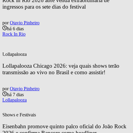
Rock in Rio 2026 abre venda extraordinária de 
ingressos para os sete dias do festival
por
Otavio Pinheiro
há 6 dias
Rock In Rio
Lollapalooza
Lollapalooza Chicago 2026: veja quais shows terão 
transmissão ao vivo no Brasil e como assistir!
por
Otavio Pinheiro
há 7 dias
Lollapalooza
Shows e Festivais
Eisenbahn promove quinto palco oficial do João Rock 
2026 e confirma Rancore como headliner