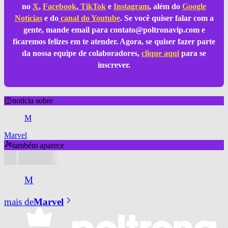
no
X
,
Facebook
,
TikTok
e
Instagram
, além do
Google
Notícias
e do
canal do Youtube
. Se você quiser falar com a
gente, mande email para
contato@poltronavip.com
e
ficaremos felizes em te atender. Agora, se quiser fazer parte
da nossa equipe de colaboradores,
clique aqui
para se
inscrever.
notícia sobre
M
Marvel
também aparece
M
mais de
Marvel