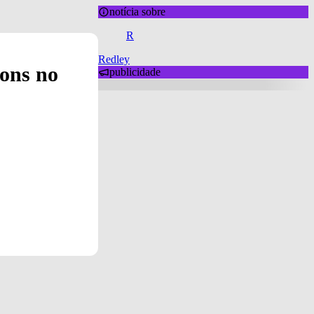
notícia sobre
R
Redley
Sons no
publicidade