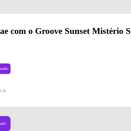
gae com o Groove Sunset Mistério 
ssado
1:18
Gabriel Klein
sado