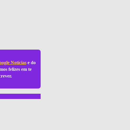
ogle Notícias
e do
mos felizes em te
crever.