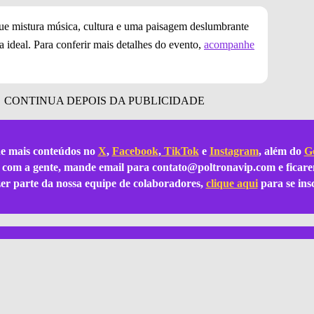
ue mistura música, cultura e uma paisagem deslumbrante
a ideal. Para conferir mais detalhes do evento,
acompanhe
e mais conteúdos no
X
,
Facebook
,
TikTok
e
Instagram
, além do
Go
ar com a gente, mande email para
contato@poltronavip.com
e ficare
azer parte da nossa equipe de colaboradores,
clique aqui
para se ins