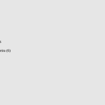
s
eira (6)