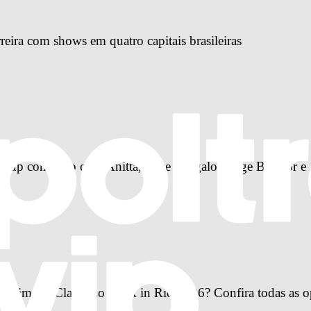
reira com shows em quatro capitais brasileiras
-up completo com Anitta, Ivete Sangalo, Jorge Ben Jor e 
Primeira Classe no Rock in Rio 2026? Confira todas as o