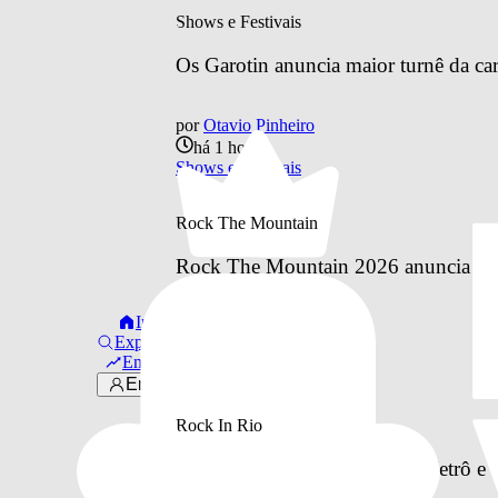
Shows e Festivais
Os Garotin anuncia maior turnê da car
por
Otavio Pinheiro
há 1 hora
Shows e Festivais
Rock The Mountain
Rock The Mountain 2026 anuncia line
Início
por
Otavio Pinheiro
Explorar
há 10 horas
Em alta
Rock The Mountain
Entrar
Rock In Rio
Como vai funcionar o BRT, Metrô e o 
à Cidade do Rock