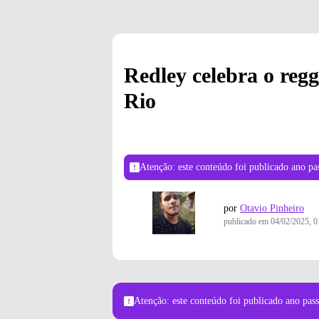
Redley celebra o reg
Rio
Atenção: este conteúdo foi publicado
ano pa
por
Otavio Pinheiro
publicado em
04/02/2025, 0
Atenção: este conteúdo foi publicado
ano pas