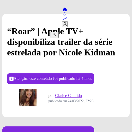
“Roar” | Apple TV+
disponibiliza trailer da série
estrelada por Nicole Kidman
Atenção: este conteúdo foi publicado
há 4 anos
por
Clarice Candido
publicado em
24/03/2022, 22:28