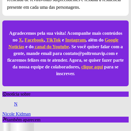
presente em cada uma das personagens.
Agradecemos pela sua visita! Acompanhe mais conteúdos
no
X
,
Facebook
,
TikTok
e
Instagram
, além do
Google
Notícias
e do
canal do Youtube
. Se você quiser falar com a
gente, mande email para
contato@poltronavip.com
e
ficaremos felizes em te atender. Agora, se quiser fazer parte
da nossa equipe de colaboradores,
clique aqui
para se
inscrever.
notícia sobre
N
Nicole Kidman
também aparecem