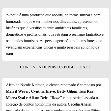
“Roar”
é uma produção que aborda, de forma surreal e bem
humorada, o que é ser mulher nos dias atuais, apresentando
histórias que diversificam entre ambientes familiares,
domésticos e profissionais, que retratam o realismo fantástico e
os mundos futuristas. As personagens são mulheres fortes que
vivenciam experiências únicas e muito pessoais ao longo da
trama.
Além de Nicole Kidman, o elenco renomado é composto por
Merrit Wever
,
Cynthia Erivo
,
Betty Gilpin
,
Issa Rae
,
Meera Syal
e
Alison Brie
.
“Roar”
é uma série, baseada na
coleção de contos homônima da autora
Cecelia Ahern
,
recheada de reviravoltas surpreendentes e ressalta a resiliência