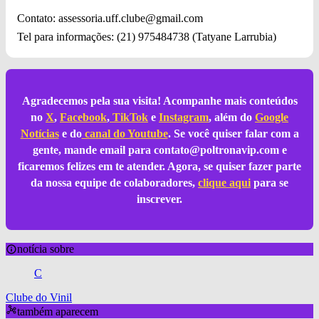
Contato:
assessoria.uff.clube@gmail.com
Tel para informações: (21) 975484738 (Tatyane Larrubia)
Agradecemos pela sua visita! Acompanhe mais conteúdos
no
X
,
Facebook
,
TikTok
e
Instagram
, além do
Google
Notícias
e do
canal do Youtube
. Se você quiser falar com a
gente, mande email para
contato@poltronavip.com
e
ficaremos felizes em te atender. Agora, se quiser fazer parte
da nossa equipe de colaboradores,
clique aqui
para se
inscrever.
notícia sobre
C
Clube do Vinil
também aparecem