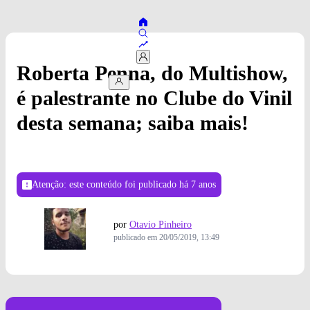
Roberta Penna, do Multishow,
é palestrante no Clube do Vinil
desta semana; saiba mais!
Atenção: este conteúdo foi publicado
há 7 anos
por
Otavio Pinheiro
publicado em
20/05/2019, 13:49