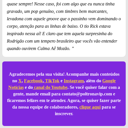
quase sempre! Nesse caso, foi com algo que eu nunca tinha
gravado, um pop genuíno, com timbres bem marcantes,
levadona com aquele groove que o passinho vem dominando o
corpo, atenção para as linhas de baixo. O tio Rick estava
inspirado nessa aí! E claro que tem aquela surpresinha do
Rodrigão com um tempero brasileiro que vocês vão entender
quando ouvirem Calma Aê Mozão. ”
Agradecemos pela sua visita! Acompanhe mais conteúdos
no
X
,
Facebook
,
TikTok
e
Instagram
, além do
Google
Notícias
e do
canal do Youtube
. Se você quiser falar com a
gente, mande email para
contato@poltronavip.com
e
ficaremos felizes em te atender. Agora, se quiser fazer parte
da nossa equipe de colaboradores,
clique aqui
para se
inscrever.