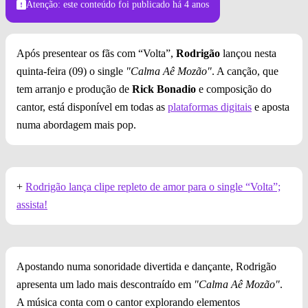
Atenção: este conteúdo foi publicado
há 4 anos
Após presentear os fãs com “Volta”,
Rodrigão
lançou nesta
quinta-feira (09) o single
"Calma Aê Mozão"
. A canção, que
tem arranjo e produção de
Rick Bonadio
e composição do
cantor, está disponível em todas as
plataformas digitais
e aposta
numa abordagem mais pop.
+
Rodrigão lança clipe repleto de amor para o single “Volta”;
assista!
Apostando numa sonoridade divertida e dançante, Rodrigão
apresenta um lado mais descontraído em
"Calma Aê Mozão"
.
A música conta com o cantor explorando elementos