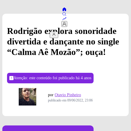
Rodrigão explora sonoridade
divertida e dançante no single
“Calma Aê Mozão”; ouça!
Atenção: este conteúdo foi publicado
há 4 anos
por
Otavio Pinheiro
publicado em
09/06/2022, 23:06
Foto: Divulgação