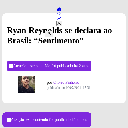
Ryan Reynolds se declara ao
Brasil: “Sentimento”
Atenção: este conteúdo foi publicado
há 2 anos
por
Otavio Pinheiro
publicado em
16/07/2024, 17:31
Créditos: The Walt Disney Company/Divulgação
Atenção: este conteúdo foi publicado
há 2 anos