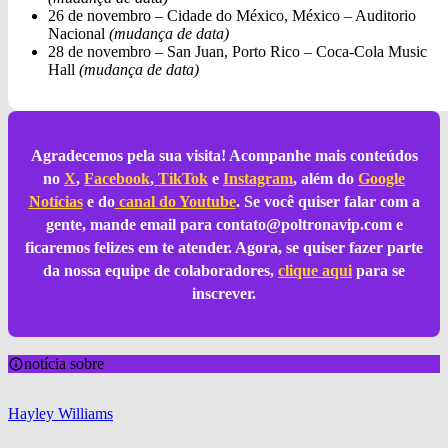
26 de novembro – Cidade do México, México – Auditorio
Nacional
(mudança de data)
28 de novembro – San Juan, Porto Rico – Coca-Cola Music
Hall
(mudança de data)
Agradecemos pela sua visita! Acompanhe mais conteúdos
no
X
,
Facebook
,
TikTok
e
Instagram
, além do
Google
Notícias
e do
canal do Youtube
. Se você quiser falar com a
gente, mande email para
contato@poltronavip.com
e
ficaremos felizes em te atender. Agora, se quiser fazer parte
da nossa equipe de colaboradores,
clique aqui
para se
inscrever.
notícia sobre
Hayley Williams