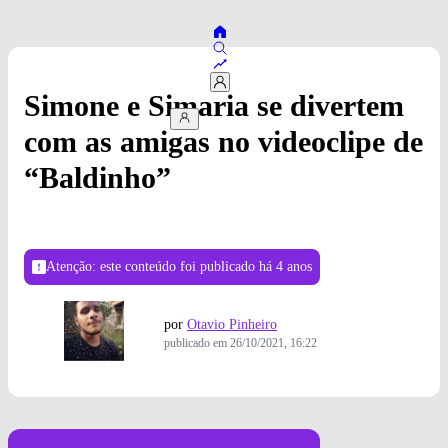
Simone e Simaria se divertem
com as amigas no videoclipe de
“Baldinho”
Atenção: este conteúdo foi publicado
há 4 anos
por
Otavio Pinheiro
publicado em
26/10/2021, 16:22