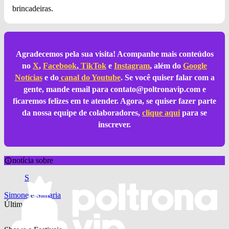
brincadeiras.
Agradecemos pela sua visita! Acompanhe mais conteúdos
no
X
,
Facebook
,
TikTok
e
Instagram
, além do
Google
Notícias
e do
canal do Youtube
. Se você quiser falar com a
gente, mande email para
contato@poltronavip.com
e
ficaremos felizes em te atender. Agora, se quiser fazer parte
da nossa equipe de colaboradores,
clique aqui
para se
inscrever.
notícia sobre
S
Simone e Simaria
Últimas notícias