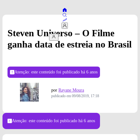
Steven Universo – O Filme
ganha data de estreia no Brasil
Atenção: este conteúdo foi publicado
há 6 anos
por
Rayane Moura
publicado em
09/08/2019, 17:18
Atenção: este conteúdo foi publicado
há 6 anos