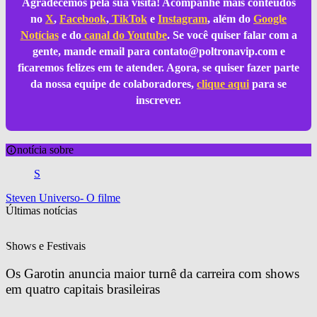
Agradecemos pela sua visita! Acompanhe mais conteúdos
no
X
,
Facebook
,
TikTok
e
Instagram
, além do
Google
Notícias
e do
canal do Youtube
. Se você quiser falar com a
gente, mande email para
contato@poltronavip.com
e
ficaremos felizes em te atender. Agora, se quiser fazer parte
da nossa equipe de colaboradores,
clique aqui
para se
inscrever.
notícia sobre
S
Steven Universo- O filme
Últimas notícias
Shows e Festivais
Os Garotin anuncia maior turnê da carreira com shows 
em quatro capitais brasileiras