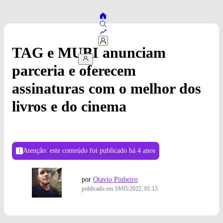
TAG e MUBI anunciam
parceria e oferecem
assinaturas com o melhor dos
livros e do cinema
Atenção: este conteúdo foi publicado
há 4 anos
por
Otavio Pinheiro
publicado em
19/05/2022, 01:15