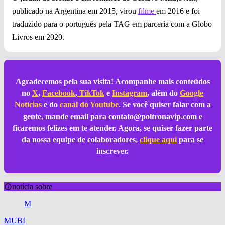
publicado na Argentina em 2015, virou
filme
em 2016 e foi
traduzido para o português pela TAG em parceria com a Globo
Livros em 2020.
Agradecemos pela sua visita! Acompanhe mais conteúdos
no
X
,
Facebook
,
TikTok
e
Instagram
, além do
Google
Notícias
e do
canal do Youtube
. Se você quiser falar com a
gente, mande email para
contato@poltronavip.com
e
ficaremos felizes em te atender. Agora, se quiser fazer parte
da nossa equipe de colaboradores,
clique aqui
para se
inscrever.
notícia sobre
M
MUBI