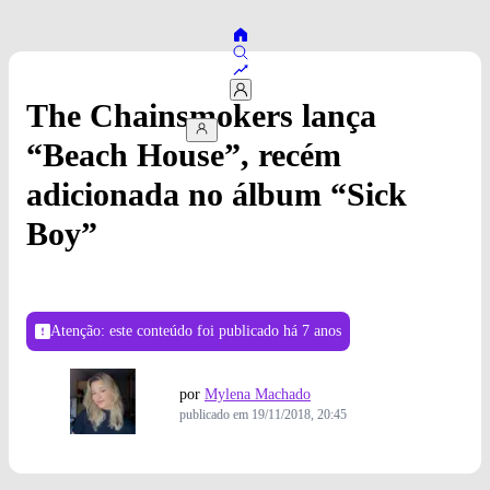
The Chainsmokers lança
“Beach House”, recém
adicionada no álbum “Sick
Boy”
Atenção: este conteúdo foi publicado
há 7 anos
por
Mylena Machado
publicado em
19/11/2018, 20:45