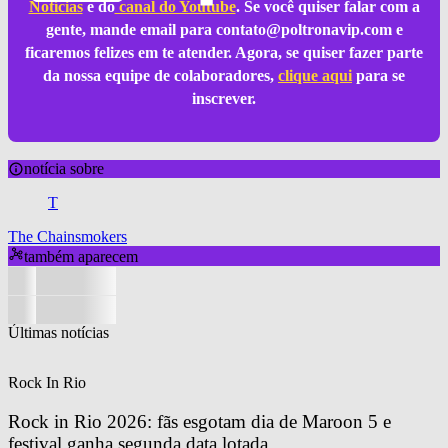
Notícias
e do
canal do Youtube
. Se você quiser falar com a
gente, mande email para
contato@poltronavip.com
e
ficaremos felizes em te atender. Agora, se quiser fazer parte
da nossa equipe de colaboradores,
clique aqui
para se
inscrever.
notícia sobre
T
The Chainsmokers
também aparecem
Últimas notícias
Rock In Rio
Rock in Rio 2026: fãs esgotam dia de Maroon 5 e 
festival ganha segunda data lotada