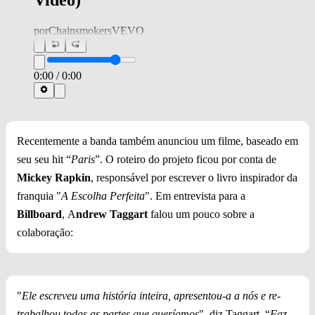
Video)
por
ChainsmokersVEVO
0:00
/
0:00
Recentemente a banda também anunciou um filme, baseado em
seu seu hit “
Paris
”. O roteiro do projeto ficou por conta de
Mickey Rapkin
, responsável por escrever o livro inspirador da
franquia "
A Escolha Perfeita
". Em entrevista para a
Billboard
, A
ndrew Taggart
falou um pouco sobre a
colaboração:
"
Ele escreveu uma história inteira, apresentou-a a nós e re-
trabalhou todas as partes que queríamos
", diz Taggart. “
Faz