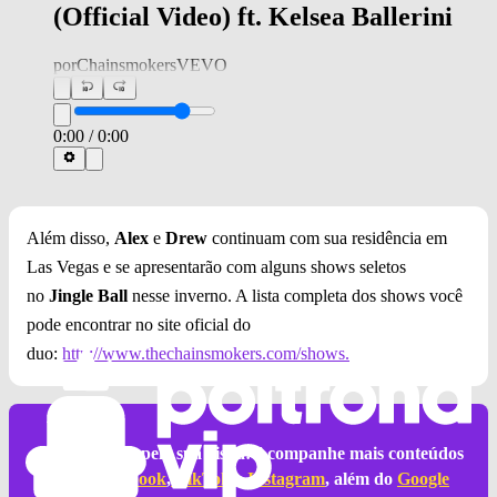
(Official Video) ft. Kelsea Ballerini
por
ChainsmokersVEVO
0:00
/
0:00
Além disso,
Alex
e
Drew
continuam com sua residência em
Las Vegas e se apresentarão com alguns shows seletos
no
Jingle Ball
nesse inverno. A lista completa dos shows você
pode encontrar no site oficial do
duo:
http://www.thechainsmokers.com/shows.
Agradecemos pela sua visita! Acompanhe mais conteúdos
no
X
,
Facebook
,
TikTok
e
Instagram
, além do
Google