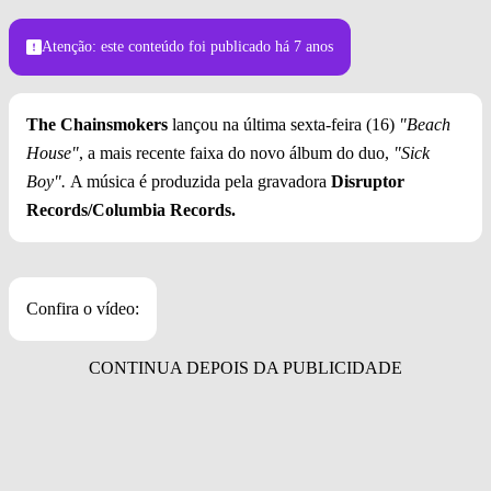
Atenção: este conteúdo foi publicado
há 7 anos
The
Chainsmokers
lançou na última sexta-feira (16)
"Beach
House"
, a mais recente faixa do novo álbum do duo,
"Sick
Boy".
A música é produzida pela gravadora
Disruptor
Records/Columbia Records.
Confira o vídeo: