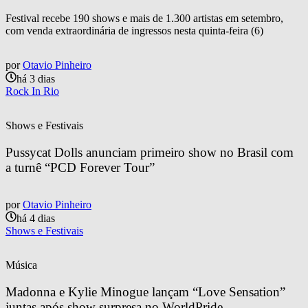
Festival recebe 190 shows e mais de 1.300 artistas em setembro,
com venda extraordinária de ingressos nesta quinta-feira (6)
por
Otavio Pinheiro
há 3 dias
Rock In Rio
Shows e Festivais
Pussycat Dolls anunciam primeiro show no Brasil com 
a turnê “PCD Forever Tour”
por
Otavio Pinheiro
há 4 dias
Shows e Festivais
Música
Madonna e Kylie Minogue lançam “Love Sensation” 
juntas após show surpresa no WorldPride