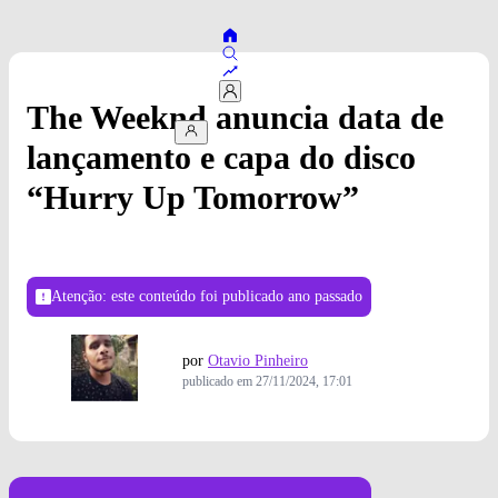
The Weeknd anuncia data de
lançamento e capa do disco
“Hurry Up Tomorrow”
Atenção: este conteúdo foi publicado
ano passado
por
Otavio Pinheiro
publicado em
27/11/2024, 17:01
Foto: Divulgação