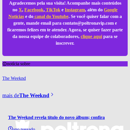
Agradecemos pela sua visita! Acompanhe mais conteúdos
no
X
,
Facebook
,
TikTok
e
Instagram
, além do
Google
Notícias
e do
canal do Youtube
. Se você quiser falar com a
gente, mande email para
contato@poltronavip.com
e
ficaremos felizes em te atender. Agora, se quiser fazer parte
da nossa equipe de colaboradores,
clique aqui
para se
inscrever.
notícia sobre
The Weeknd
mais de
The Weeknd
The Weeknd revela título do novo álbum; confira
ano passado