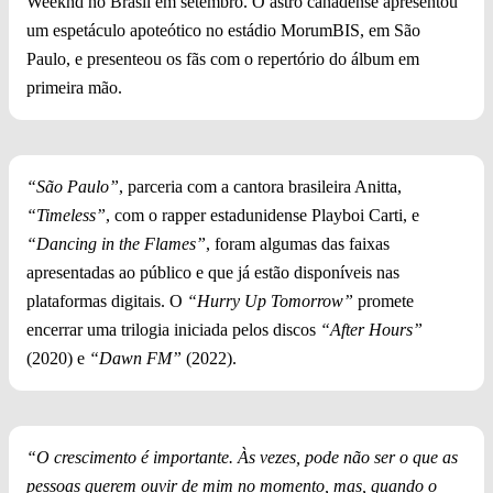
Weeknd no Brasil em setembro. O astro canadense apresentou
um espetáculo apoteótico no estádio MorumBIS, em São
Paulo, e presenteou os fãs com o repertório do álbum em
primeira mão.
“São Paulo”
, parceria com a cantora brasileira Anitta,
“Timeless”
, com o rapper estadunidense Playboi Carti, e
“Dancing in the Flames”
, foram algumas das faixas
apresentadas ao público e que já estão disponíveis nas
plataformas digitais. O
“Hurry Up Tomorrow”
promete
encerrar uma trilogia iniciada pelos discos
“After Hours”
(2020) e
“Dawn FM”
(2022).
“O crescimento é importante. Às vezes, pode não ser o que as
pessoas querem ouvir de mim no momento, mas, quando o