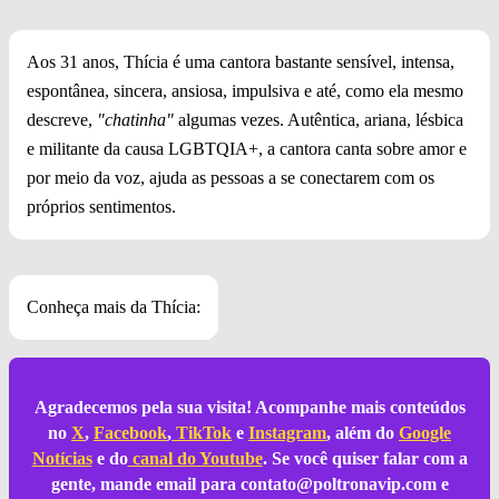
Aos 31 anos, Thícia é uma cantora bastante sensível, intensa,
espontânea, sincera, ansiosa, impulsiva e até, como ela mesmo
descreve,
"chatinha"
algumas vezes. Autêntica, ariana, lésbica
e militante da causa LGBTQIA+, a cantora canta sobre amor e
por meio da voz, ajuda as pessoas a se conectarem com os
próprios sentimentos.
Conheça mais da Thícia:
Agradecemos pela sua visita! Acompanhe mais conteúdos
no
X
,
Facebook
,
TikTok
e
Instagram
, além do
Google
Notícias
e do
canal do Youtube
. Se você quiser falar com a
gente, mande email para
contato@poltronavip.com
e