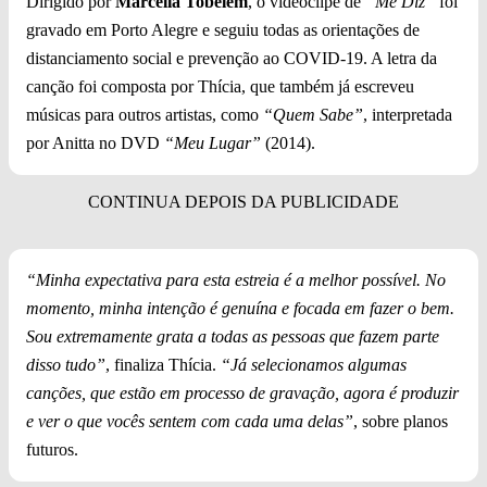
Dirigido por
Marcella Tobelem
, o videoclipe de
“Me Diz”
foi
gravado em Porto Alegre e seguiu todas as orientações de
distanciamento social e prevenção ao COVID-19. A letra da
canção foi composta por Thícia, que também já escreveu
músicas para outros artistas, como
“Quem Sabe”
, interpretada
por Anitta no DVD
“Meu Lugar”
(2014).
“Minha expectativa para esta estreia é a melhor possível. No
momento, minha intenção é genuína e focada em fazer o bem.
Sou extremamente grata a todas as pessoas que fazem parte
disso tudo”
, finaliza Thícia.
“Já selecionamos algumas
canções, que estão em processo de gravação, agora é produzir
e ver o que vocês sentem com cada uma delas”
, sobre planos
futuros.