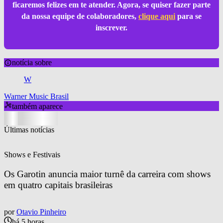
ficaremos felizes em te atender. Agora, se quiser fazer parte
da nossa equipe de colaboradores,
clique aqui
para se
inscrever.
notícia sobre
W
Warner Music Brasil
também aparece
Últimas notícias
Shows e Festivais
Os Garotin anuncia maior turnê da carreira com shows 
em quatro capitais brasileiras
por
Otavio Pinheiro
há 5 horas