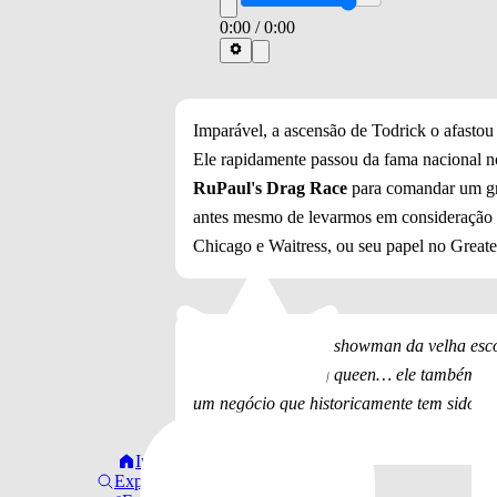
0:00
/
0:00
Imparável, a ascensão de Todrick o afastou
Ele rapidamente passou da fama nacional n
RuPaul's Drag Race
para comandar um gra
antes mesmo de levarmos em consideração
Chicago e Waitress, ou seu papel no Great
"Ele é em parte um showman da velha esco
internet, parte drag queen… ele também 
um negócio que historicamente tem sido hos
sobre o artista.
Início
Explorar