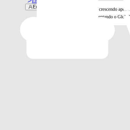
Em alta
Entrar
O nome de Todrick segue crescendo após 
sucedido pelo artista apresentando o Globa