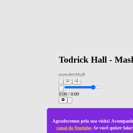
Todrick Hall - Mask
por
todrickhall
0:00
/
0:00
Agradecemos pela sua visita! Acompanh
canal do Youtube
. Se você quiser fal