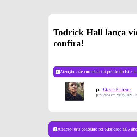
Todrick Hall lança vi
confira!
Atenção: este conteúdo foi publicado
há 5 a
por
Otavio Pinheiro
publicado em
25/06/2021, 2
Atenção: este conteúdo foi publicado
há 5 an