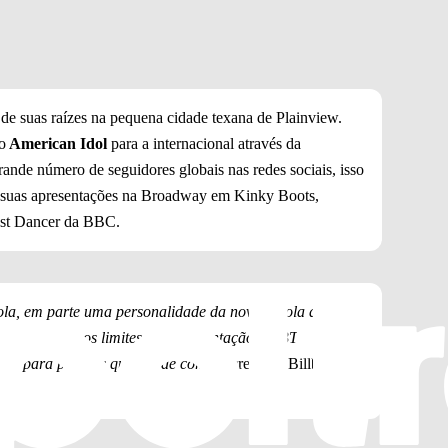
 de suas raízes na pequena cidade texana de Plainview.
o
American Idol
para a internacional através da
nde número de seguidores globais nas redes sociais, isso
 suas apresentações na Broadway em Kinky Boots,
est Dancer da BBC.
la, em parte uma personalidade da nova escola da
está rompendo os limites da representação LGBTQ+ em
til para pessoas queer e de cor."
, escreveu a Billboard