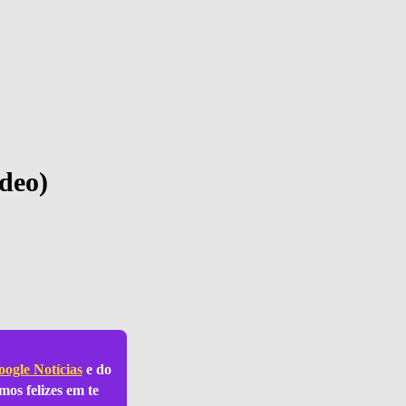
ideo)
ogle Notícias
e do
mos felizes em te