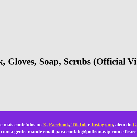
, Gloves, Soap, Scrubs (Official V
e mais conteúdos no
X
,
Facebook
,
TikTok
e
Instagram
, além do
Go
ar com a gente, mande email para
contato@poltronavip.com
e ficare