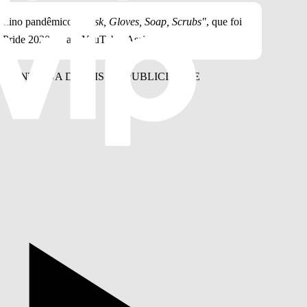
o hino pandêmico
"Mask, Gloves, Soap, Scrubs"
, que foi
l Pride 2020 para o YouTube. Assista: