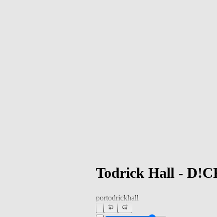
Todrick Hall - D!C
por
todrickhall