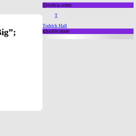
notícia sobre
T
Todrick Hall
Big”;
publicidade