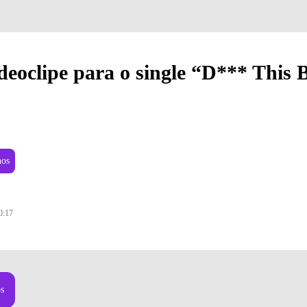
deoclipe para o single “D*** This 
nos
0:17
os