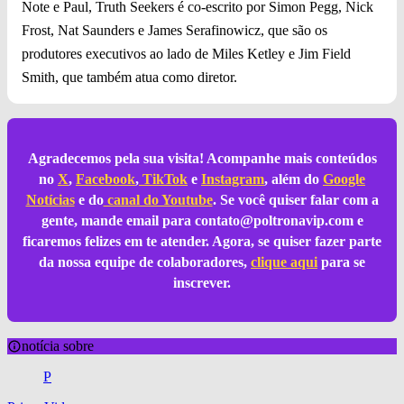
Note e Paul, Truth Seekers é co-escrito por Simon Pegg, Nick
Frost, Nat Saunders e James Serafinowicz, que são os
produtores executivos ao lado de Miles Ketley e Jim Field
Smith, que também atua como diretor.
Agradecemos pela sua visita! Acompanhe mais conteúdos
no
X
,
Facebook
,
TikTok
e
Instagram
, além do
Google
Notícias
e do
canal do Youtube
. Se você quiser falar com a
gente, mande email para
contato@poltronavip.com
e
ficaremos felizes em te atender. Agora, se quiser fazer parte
da nossa equipe de colaboradores,
clique aqui
para se
inscrever.
notícia sobre
P