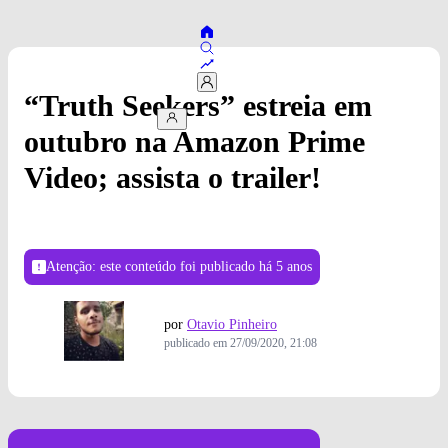
“Truth Seekers” estreia em
outubro na Amazon Prime
Video; assista o trailer!
Atenção: este conteúdo foi publicado
há 5 anos
por
Otavio Pinheiro
publicado em
27/09/2020, 21:08