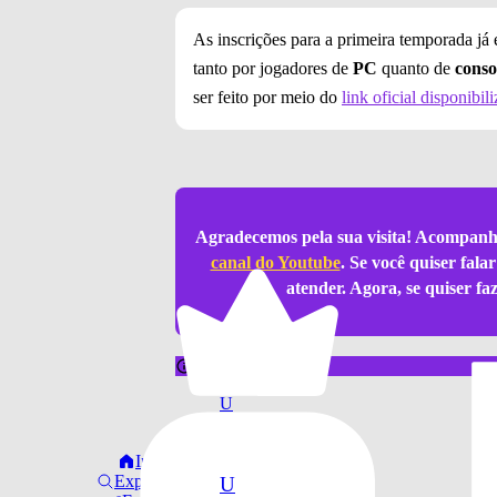
As inscrições para a primeira temporada já
tanto por jogadores de
PC
quanto de
conso
ser feito por meio do
link oficial disponibil
Agradecemos pela sua visita! Acompanh
canal do Youtube
. Se você quiser fal
atender. Agora, se quiser f
notícia sobre
U
Ubisoft
Início
Explorar
U