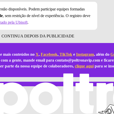
 estão disponíveis. Podem participar equipes formadas
le
, sem restrição de nível de experiência. O registro deve
izado pela Ubisoft
.
e mais conteúdos no
X
,
Facebook
,
TikTok
e
Instagram
, além do
Go
ar com a gente, mande email para
contato@poltronavip.com
e ficare
azer parte da nossa equipe de colaboradores,
clique aqui
para se ins