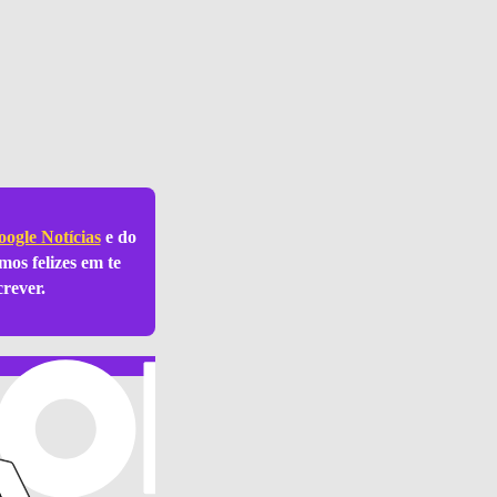
ogle Notícias
e do
mos felizes em te
crever.