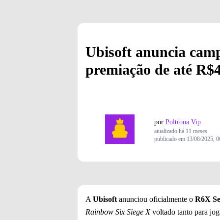
Ubisoft anuncia cam
premiação de até R$4
por
Poltrona Vip
atualizado
há 11 meses
publicado em
13/08/2025, 0
A
Ubisoft
anunciou oficialmente o
R6X Se
Rainbow Six Siege X
voltado tanto para jog