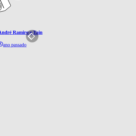
André Ramiro e Tainá Müller serão as vozes brasileiras oficiais d
ano passado