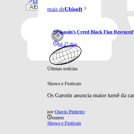
Em alta
Entrar
mais de
Ubisoft
“Assassin’s Creed Black Flag Resynced”
há 27 dias
Últimas notícias
Shows e Festivais
Os Garotin anuncia maior turnê da car
por
Otavio Pinheiro
ontem
Shows e Festivais