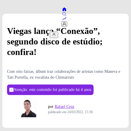
Viegas lança “Conexão”,
segundo disco de estúdio;
confira!
Com oito faixas, álbum traz colaborações de artistas como Maneva e
Tati Portella, ex vocalista do Chimarruts
Atenção: este conteúdo foi publicado
há 4 anos
por
Rafael Cruz
publicado em
24/03/2022, 15:56