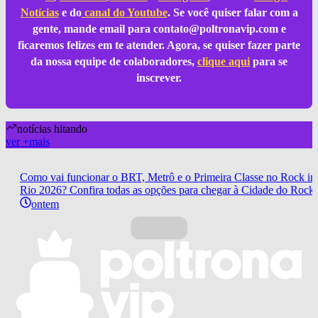
Notícias
e do
canal do Youtube
. Se você quiser falar com a
gente, mande email para
contato@poltronavip.com
e
ficaremos felizes em te atender. Agora, se quiser fazer parte
da nossa equipe de colaboradores,
clique aqui
para se
inscrever.
notícias hitando
ver
+
mais
Como vai funcionar o BRT, Metrô e o Primeira Classe no Rock in
Rio 2026? Confira todas as opções para chegar à Cidade do Rock
ontem