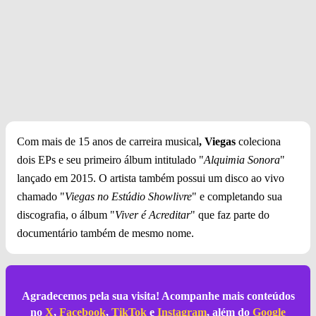
Com mais de 15 anos de carreira musical
, Viegas
coleciona
dois EPs e seu primeiro álbum intitulado "
Alquimia Sonora
"
lançado em 2015. O artista também possui um disco ao vivo
chamado "
Viegas no Estúdio Showlivre
" e completando sua
discografia, o álbum "
Viver é Acreditar
" que faz parte do
documentário também de mesmo nome.
Agradecemos pela sua visita! Acompanhe mais conteúdos
no
X
,
Facebook
,
TikTok
e
Instagram
, além do
Google