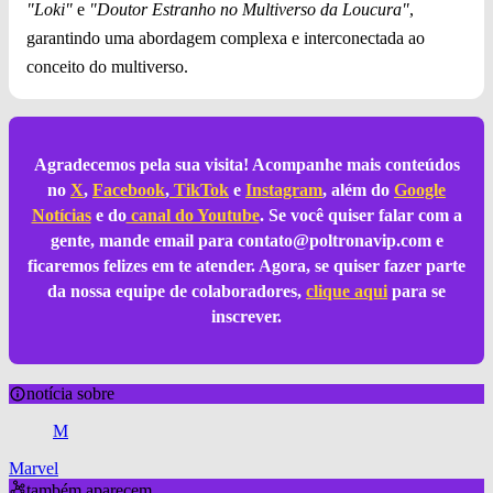
"Loki"
e
"Doutor Estranho no Multiverso da Loucura"
,
garantindo uma abordagem complexa e interconectada ao
conceito do multiverso.
Agradecemos pela sua visita! Acompanhe mais conteúdos
no
X
,
Facebook
,
TikTok
e
Instagram
, além do
Google
Notícias
e do
canal do Youtube
. Se você quiser falar com a
gente, mande email para
contato@poltronavip.com
e
ficaremos felizes em te atender. Agora, se quiser fazer parte
da nossa equipe de colaboradores,
clique aqui
para se
inscrever.
notícia sobre
M
Marvel
também aparecem