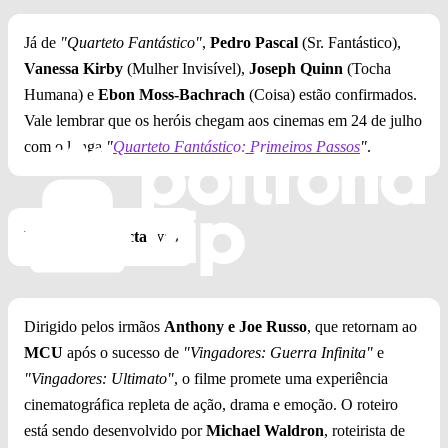
Já de
"Quarteto Fantástico"
,
Pedro Pascal
(Sr. Fantástico),
Vanessa Kirby
(Mulher Invisível),
Joseph Quinn
(Tocha
Humana) e
Ebon Moss-Bachrach
(Coisa) estão confirmados.
Vale lembrar que os heróis chegam aos cinemas em 24 de julho
com o longa
"
Quarteto Fantástico: Primeiros Passos
"
.
Direção e Expectativas
Dirigido pelos irmãos
Anthony e Joe Russo
, que retornam ao
MCU
após o sucesso de
"Vingadores: Guerra Infinita"
e
"Vingadores: Ultimato"
, o filme promete uma experiência
cinematográfica repleta de ação, drama e emoção. O roteiro
está sendo desenvolvido por
Michael Waldron
, roteirista de