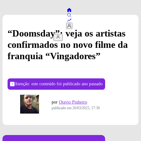
“Doomsday”: veja os artistas
confirmados no novo filme da
franquia “Vingadores”
Atenção: este conteúdo foi publicado
ano passado
por
Otavio Pinheiro
publicado em
26/03/2025, 17:30
Foto: Divulgação