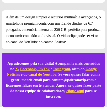
Além de um design simples e recursos multimídia avançados, o
smartphone premium conta com um grande display de 6.7
polegadas e memória interna de 256 GB, perfeito para produzir
e consumir conteúdo audiovisual. O videoclipe pode ser visto
no canal do YouTube do cantor. Assista:
Agradecemos pela sua visita! Acompanhe mais conteúdos
no
X
,
Facebook
,
TikTok
e
Instagram
, além do
Google
Notícias
e do
canal do Youtube
. Se você quiser falar com a
gente, mande email para
contato@poltronavip.com
e
ficaremos felizes em te atender. Agora, se quiser fazer parte
da nossa equipe de colaboradores,
clique aqui
para se
inscrever.