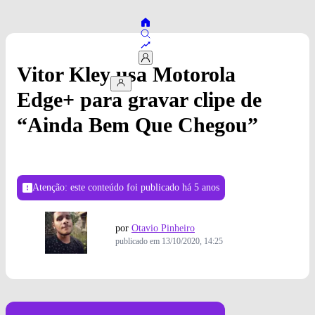
Vitor Kley usa Motorola
Edge+ para gravar clipe de
“Ainda Bem Que Chegou”
Atenção: este conteúdo foi publicado
há 5 anos
por
Otavio Pinheiro
publicado em
13/10/2020, 14:25