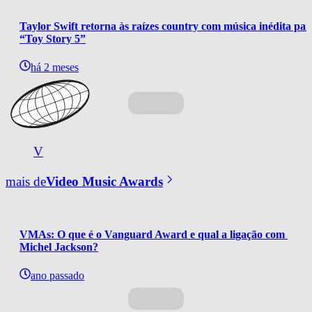
Taylor Swift retorna às raízes country com música inédita par
“Toy Story 5”
há 2 meses
V
mais de
Video Music Awards
VMAs: O que é o Vanguard Award e qual a ligação com 
Michel Jackson?
ano passado