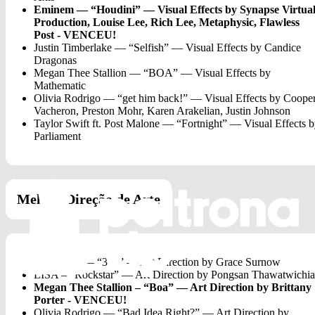
Eminem — “Houdini” — Visual Effects by Synapse Virtua
Production, Louise Lee, Rich Lee, Metaphysic, Flawless
Post
- VENCEU!
Justin Timberlake — “Selfish” — Visual Effects by Candice
Dragonas
Megan Thee Stallion — “BOA” — Visual Effects by
Mathematic
Olivia Rodrigo — “get him back!” — Visual Effects by Coope
Vacheron, Preston Mohr, Karen Arakelian, Justin Johnson
Taylor Swift ft. Post Malone — “Fortnight” — Visual Effects 
Parliament
Melhor Direção de Arte
Charli xcx — “360” — Art Direction by Grace Surnow
LISA – “Rockstar” — Art Direction by Pongsan Thawatwichi
Megan Thee Stallion – “Boa” — Art Direction by Brittany
Porter - VENCEU!
Olivia Rodrigo — “Bad Idea Right?” — Art Direction by