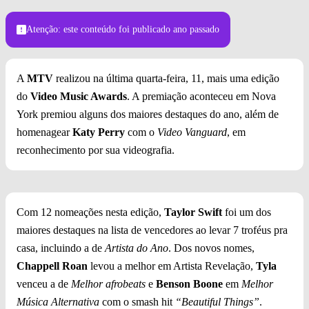
Atenção: este conteúdo foi publicado
ano passado
A
MTV
realizou na última quarta-feira, 11, mais uma edição
do
Video Music Awards
. A premiação aconteceu em Nova
York premiou alguns dos maiores destaques do ano, além de
homenagear
Katy Perry
com o
Video Vanguard
, em
reconhecimento por sua videografia.
Com 12 nomeações nesta edição,
Taylor Swift
foi um dos
maiores destaques na lista de vencedores ao levar 7 troféus pra
casa, incluindo a de
Artista do Ano
. Dos novos nomes,
Chappell Roan
levou a melhor em Artista Revelação,
Tyla
venceu a de
Melhor afrobeats
e
Benson Boone
em
Melhor
Música Alternativa
com o smash hit
“Beautiful Things”
.