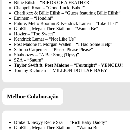
Billie Eilish – “BIRDS OF A FEATHER”
Chappell Roan – “Good Luck, Babe!”
Charli xcx & Billie Eilish – “Guess featuring Billie Eilish”
Eminem – “Houdini”
Future, Metro Boomin & Kendrick Lamar – “Like That”
GloRilla, Megan Thee Stallion – “Wanna Be”
Hozier – “Too Sweet”
Kendrick Lamar – “Not Like Us”
Post Malone ft. Morgan Wallen – “I Had Some Help”
Sabrina Carpenter – “Please Please Please”
Shaboozey – “A Bar Song (Tipsy)”
SZA – “Saturn”
Taylor Swift ft. Post Malone – “Fortnight” - VENCEU!
Tommy Richman – “MILLION DOLLAR BABY”
Melhor Colaboração
Drake ft. Sexyy Red e Sza — “Rich Baby Daddy”
GloRilla, Megan Thee Stallion — “Wanna Be”