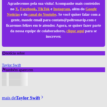
Agradecemos pela sua visita! Acompanhe mais conteúdos
no
X
,
Facebook
,
TikTok
e
Instagram
, além do
Google
Notícias
e do
canal do Youtube
. Se você quiser falar com a
gente, mande email para
contato@poltronavip.com
e
ficaremos felizes em te atender. Agora, se quiser fazer parte
da nossa equipe de colaboradores,
clique aqui
para se
inscrever.
notícia sobre
Taylor Swift
também aparecem
mais de
Taylor Swift