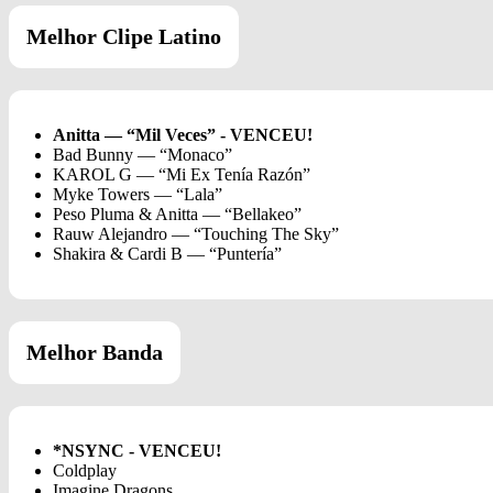
Melhor Clipe Latino
Anitta — “Mil Veces” - VENCEU!
Bad Bunny — “Monaco”
KAROL G — “Mi Ex Tenía Razón”
Myke Towers — “Lala”
Peso Pluma & Anitta — “Bellakeo”
Rauw Alejandro — “Touching The Sky”
Shakira & Cardi B — “Puntería”
Melhor Banda
*NSYNC - VENCEU!
Coldplay
Imagine Dragons