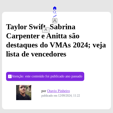
Taylor Swift, Sabrina
Carpenter e Anitta são
destaques do VMAs 2024; veja
lista de vencedores
Atenção: este conteúdo foi publicado
ano passado
por
Otavio Pinheiro
publicado em
12/09/2024, 11:22