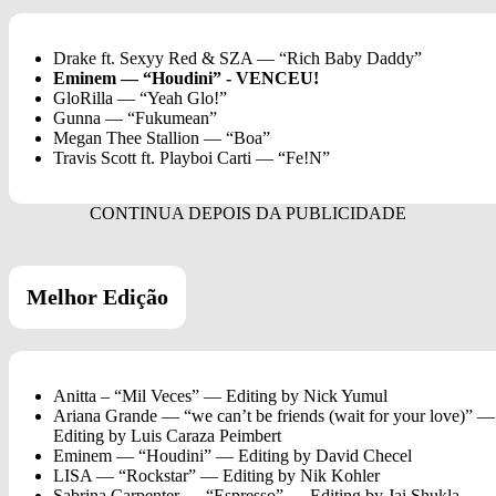
Drake ft. Sexyy Red & SZA — “Rich Baby Daddy”
Eminem — “Houdini” - VENCEU!
GloRilla — “Yeah Glo!”
Gunna — “Fukumean”
Megan Thee Stallion — “Boa”
Travis Scott ft. Playboi Carti — “Fe!N”
Melhor Edição
Anitta – “Mil Veces” — Editing by Nick Yumul
Ariana Grande — “we can’t be friends (wait for your love)” —
Editing by Luis Caraza Peimbert
Eminem — “Houdini” — Editing by David Checel
LISA — “Rockstar” — Editing by Nik Kohler
Sabrina Carpenter — “Espresso” — Editing by Jai Shukla