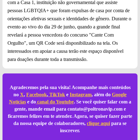
com a Casa 1, instituição não governamental que assiste
pessoas LGBTQIA+ que foram expulsas de casa por conta de
orientações afetivas sexuais e identidades de gênero. Durante o
evento ao vivo do dia 29 de junho, quando a grande final
revelará a pessoa vencedora do concurso "Cante Com
Orgulho", um QR Code será disponibilizado na tela. Os
interessados em apoiar a causa terão este espaço disponível
para doações durante toda a transmissão.
Agradecemos pela sua visita! Acompanhe mais conteúdos
no
X
,
Facebook
,
TikTok
e
Instagram
, além do
Google
Notícias
e do
canal do Youtube
. Se você quiser falar com a
gente, mande email para
contato@poltronavip.com
e
ficaremos felizes em te atender. Agora, se quiser fazer parte
da nossa equipe de colaboradores,
clique aqui
para se
inscrever.