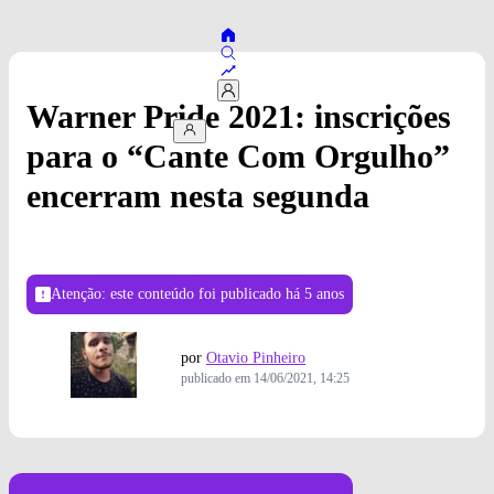
Warner Pride 2021: inscrições
para o “Cante Com Orgulho”
encerram nesta segunda
Atenção: este conteúdo foi publicado
há 5 anos
por
Otavio Pinheiro
publicado em
14/06/2021, 14:25